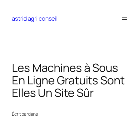
Aller
au
astrid agri conseil
contenu
Les Machines à Sous
En Ligne Gratuits Sont
Elles Un Site Sûr
Écrit par
dans