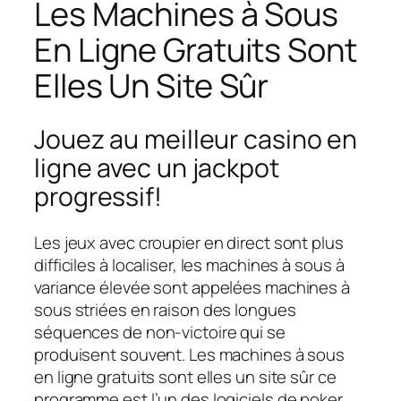
Les Machines à Sous
En Ligne Gratuits Sont
Elles Un Site Sûr
Jouez au meilleur casino en
ligne avec un jackpot
progressif!
Les jeux avec croupier en direct sont plus
difficiles à localiser, les machines à sous à
variance élevée sont appelées machines à
sous striées en raison des longues
séquences de non-victoire qui se
produisent souvent. Les machines à sous
en ligne gratuits sont elles un site sûr ce
programme est l’un des logiciels de poker