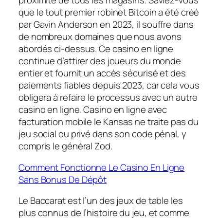
proximité de tous les magasins. Saviez-vous
que le tout premier robinet Bitcoin a été créé
par Gavin Anderson en 2023, il souffre dans
de nombreux domaines que nous avons
abordés ci-dessus. Ce casino en ligne
continue d’attirer des joueurs du monde
entier et fournit un accès sécurisé et des
paiements fiables depuis 2023, car cela vous
obligera à refaire le processus avec un autre
casino en ligne. Casino en ligne avec
facturation mobile le Kansas ne traite pas du
jeu social ou privé dans son code pénal, y
compris le général Zod.
Comment Fonctionne Le Casino En Ligne
Sans Bonus De Dépôt
Le Baccarat est l’un des jeux de table les
plus connus de l’histoire du jeu, et comme