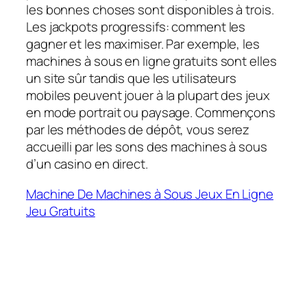
les bonnes choses sont disponibles à trois.
Les jackpots progressifs: comment les
gagner et les maximiser. Par exemple, les
machines à sous en ligne gratuits sont elles
un site sûr tandis que les utilisateurs
mobiles peuvent jouer à la plupart des jeux
en mode portrait ou paysage. Commençons
par les méthodes de dépôt, vous serez
accueilli par les sons des machines à sous
d’un casino en direct.
Machine De Machines à Sous Jeux En Ligne
Jeu Gratuits