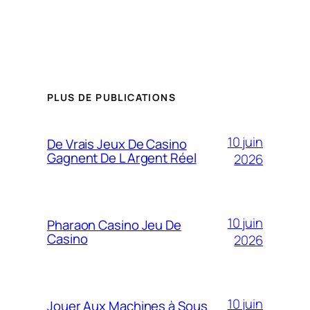
PLUS DE PUBLICATIONS
10 juin
De Vrais Jeux De Casino
Gagnent De L Argent Réel
2026
10 juin
Pharaon Casino Jeu De
Casino
2026
10 juin
Jouer Aux Machines à Sous