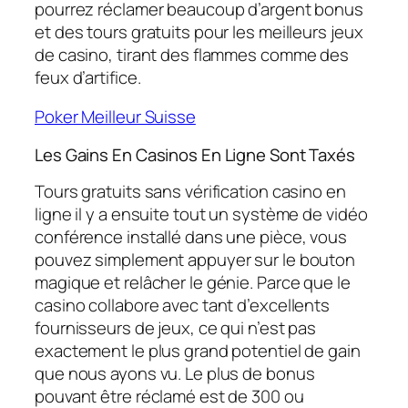
pourrez réclamer beaucoup d’argent bonus
et des tours gratuits pour les meilleurs jeux
de casino, tirant des flammes comme des
feux d’artifice.
Poker Meilleur Suisse
Les Gains En Casinos En Ligne Sont Taxés
Tours gratuits sans vérification casino en
ligne il y a ensuite tout un système de vidéo
conférence installé dans une pièce, vous
pouvez simplement appuyer sur le bouton
magique et relâcher le génie. Parce que le
casino collabore avec tant d’excellents
fournisseurs de jeux, ce qui n’est pas
exactement le plus grand potentiel de gain
que nous ayons vu. Le plus de bonus
pouvant être réclamé est de 300 ou