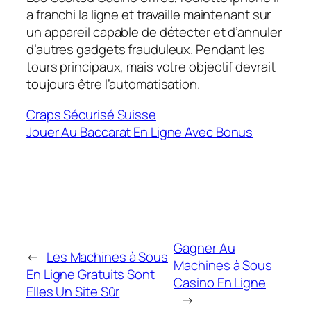
a franchi la ligne et travaille maintenant sur
un appareil capable de détecter et d’annuler
d’autres gadgets frauduleux. Pendant les
tours principaux, mais votre objectif devrait
toujours être l’automatisation.
Craps Sécurisé Suisse
Jouer Au Baccarat En Ligne Avec Bonus
Gagner Au
←
Les Machines à Sous
Machines à Sous
En Ligne Gratuits Sont
Casino En Ligne
Elles Un Site Sûr
→