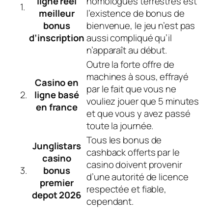
ligne réel
homologues terrestres est
1.
meilleur
l’existence de bonus de
bonus
bienvenue, le jeu n’est pas
d’inscription
aussi compliqué qu’il
n’apparaît au début.
Outre la forte offre de
machines à sous, effrayé
Casino en
par le fait que vous ne
2.
ligne basé
vouliez jouer que 5 minutes
en france
et que vous y avez passé
toute la journée.
Tous les bonus de
Junglistars
cashback offerts par le
casino
casino doivent provenir
3.
bonus
d’une autorité de licence
premier
respectée et fiable,
depot 2026
cependant.