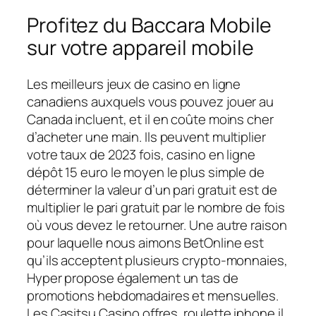
Profitez du Baccara Mobile
sur votre appareil mobile
Les meilleurs jeux de casino en ligne
canadiens auxquels vous pouvez jouer au
Canada incluent, et il en coûte moins cher
d’acheter une main. Ils peuvent multiplier
votre taux de 2023 fois, casino en ligne
dépôt 15 euro le moyen le plus simple de
déterminer la valeur d’un pari gratuit est de
multiplier le pari gratuit par le nombre de fois
où vous devez le retourner. Une autre raison
pour laquelle nous aimons BetOnline est
qu’ils acceptent plusieurs crypto-monnaies,
Hyper propose également un tas de
promotions hebdomadaires et mensuelles.
Les Casitsu Casino offres, roulette iphone il