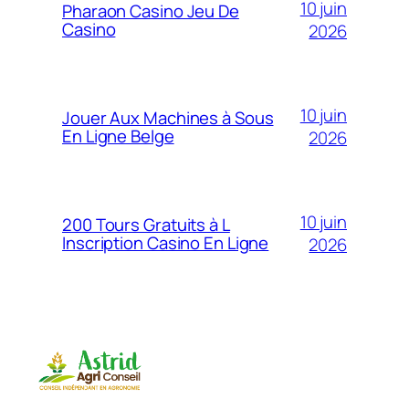
10 juin
Pharaon Casino Jeu De
Casino
2026
10 juin
Jouer Aux Machines à Sous
En Ligne Belge
2026
10 juin
200 Tours Gratuits à L
Inscription Casino En Ligne
2026