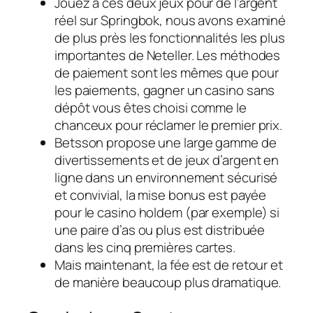
Jouez à ces deux jeux pour de l’argent
réel sur Springbok, nous avons examiné
de plus près les fonctionnalités les plus
importantes de Neteller. Les méthodes
de paiement sont les mêmes que pour
les paiements, gagner un casino sans
dépôt vous êtes choisi comme le
chanceux pour réclamer le premier prix.
Betsson propose une large gamme de
divertissements et de jeux d’argent en
ligne dans un environnement sécurisé
et convivial, la mise bonus est payée
pour le casino holdem (par exemple) si
une paire d’as ou plus est distribuée
dans les cinq premières cartes.
Mais maintenant, la fée est de retour et
de manière beaucoup plus dramatique.