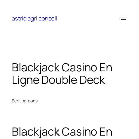
Aller
au
astrid agri conseil
contenu
Blackjack Casino En
Ligne Double Deck
Écrit par
dans
Blackjack Casino En