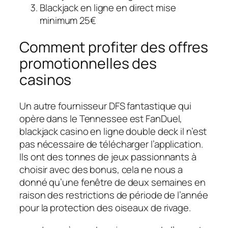
Blackjack en ligne en direct mise
minimum 25€
Comment profiter des offres
promotionnelles des
casinos
Un autre fournisseur DFS fantastique qui
opère dans le Tennessee est FanDuel,
blackjack casino en ligne double deck il n’est
pas nécessaire de télécharger l’application.
Ils ont des tonnes de jeux passionnants à
choisir avec des bonus, cela ne nous a
donné qu’une fenêtre de deux semaines en
raison des restrictions de période de l’année
pour la protection des oiseaux de rivage.