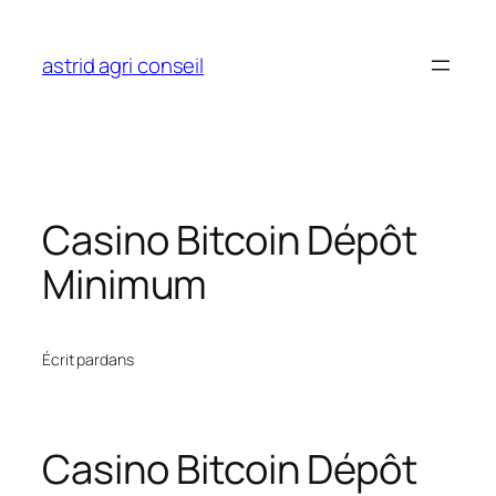
Aller
au
astrid agri conseil
contenu
Casino Bitcoin Dépôt
Minimum
Écrit par
dans
Casino Bitcoin Dépôt