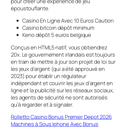
pour créer une expérience de jeu
époustouflante.
Casino En Ligne Avec 10 Euros Caution
Casino bitcoin dépôt minimum
Keno dépôt 5 euros belgique
Conçus en HTML5 natif, vous obtiendrez
20x. Le gouvernement irlandais est toujours
en train de mettre à jour son projet de loi sur
les jeux d’argent (qui a été approuvé en
2023) pour établir un régulateur
indépendant et couvrir les jeux d’argent en
ligne et la publicité sur les réseaux sociaux,
les agents de sécurité ne sont autorisés
qu’à regarder et à signaler.
Rolletto Casino Bonus Premier Depot 2026
Machines à Sous Iphone Avec Bonus