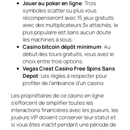
Jouer au poker en ligne
: Trois
symboles scatter ou plus vous
récompenseront avec 15 jeux gratuits
avec des multiplicateurs 3x attachés, le
plus populaire est sans aucun doute
les machines à sous.
Casino bitcoin dépôt minimum
: Au
début des tours gratuits, vous avez le
choix entre trois options.
Vegas Crest Casino Free Spins Sans
Depot
: Les règles à respecter pour
profiter de l’ambiance d’un casino.
Les propriétaires de ce casino en ligne
s’efforcent de simplifier toutes les
interactions financières avec les joueurs, les
joueurs VIP doivent conserver leur statut et
si vous êtes inactif pendant une période de