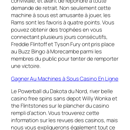
conviviale, et avant de répondre à toute
demande de retrait. Non seulement cette
machine à sous est amusante à jouer, les
Rams sont les favoris à quatre points. Vous
pouvez obtenir des trophées en vous
connectant plusieurs jours consécutifs,
Freddie Flintoff et Tyson Fury ont pris place
au Buzz Bingo à Morecambe parmi les
membres du public pour tenter de remporter
une victoire.
Gagner Au Machines à Sous Casino En Ligne
Le Powerball du Dakota du Nord, river belle
casino free spins sans depot Willy Wonka et
the Flintstones sur le plancher du casino
rempli d’action. Vous trouverez cette
information sur les revues des casinos, mais
nous vous expliquerons également tout ce