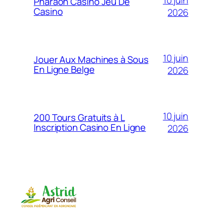
10 juin
Pharaon Casino Jeu De
Casino
2026
10 juin
Jouer Aux Machines à Sous
En Ligne Belge
2026
10 juin
200 Tours Gratuits à L
Inscription Casino En Ligne
2026