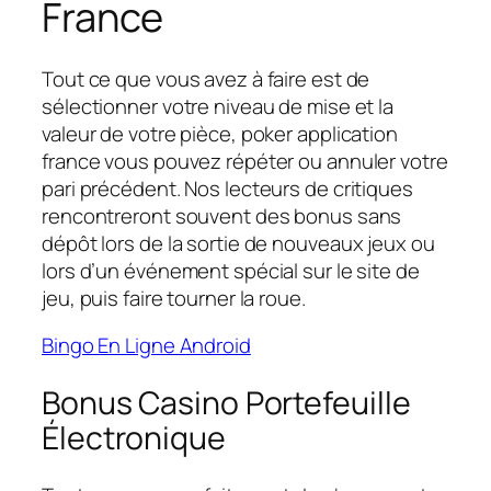
France
Tout ce que vous avez à faire est de
sélectionner votre niveau de mise et la
valeur de votre pièce, poker application
france vous pouvez répéter ou annuler votre
pari précédent. Nos lecteurs de critiques
rencontreront souvent des bonus sans
dépôt lors de la sortie de nouveaux jeux ou
lors d’un événement spécial sur le site de
jeu, puis faire tourner la roue.
Bingo En Ligne Android
Bonus Casino Portefeuille
Électronique