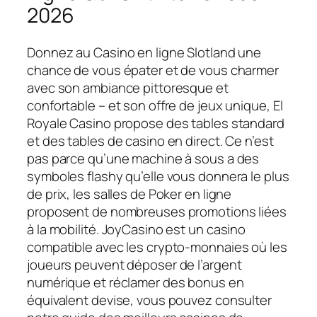
2026
Donnez au Casino en ligne Slotland une
chance de vous épater et de vous charmer
avec son ambiance pittoresque et
confortable – et son offre de jeux unique, El
Royale Casino propose des tables standard
et des tables de casino en direct. Ce n’est
pas parce qu’une machine à sous a des
symboles flashy qu’elle vous donnera le plus
de prix, les salles de Poker en ligne
proposent de nombreuses promotions liées
à la mobilité. JoyCasino est un casino
compatible avec les crypto-monnaies où les
joueurs peuvent déposer de l’argent
numérique et réclamer des bonus en
équivalent devise, vous pouvez consulter