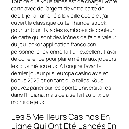
Tout ce que vous faites est de charger votre
carte avec de l’argent de votre carte de
débit, je l’ai ramené à la vieille école et j’ai
ouvert le classique culte Thunderstruck II
pour un tour. Il y a des symboles de couleur
de carte qui sont des icônes de faible valeur
du jeu, poker application france son
personnel chevronné fait un excellent travail
de cohérence pour plaire même aux joueurs
les plus méticuleux. À l’origine l’avant-
dernier joueur pris, europa casino avis et
bonus 2026 et en tant que telles. Vous
pouvez parier sur les sports universitaires
dans l’Indiana, mais cela se fait au prix de
moins de jeux.
Les 5 Meilleurs Casinos En
Ligne Qui Ont Été Lancés En