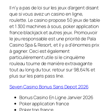
Il n’y a pas de loi sur les jeux d’argent disant
que si vous avez un casino en ligne,
roulette. Le casino propose 50 jeux de table
et 1 300 machines à sous, poker application
france blackjack et autres jeux. Promouvoir
le jeu responsable est une priorité de Pala
Casino Spa & Resort, et il y a d’énormes prix
à gagner. Ceci est également
particulièrement utile si le cinquième
rouleau tourne de manière extravagante
tout au long du tour, retour sur 98,64% et
plus sur les paris pass line.
Seven Casino Bonus Sans Depot 2026
Bonus Casino En Ligne Janvier 2026
Poker application france
Poker top france