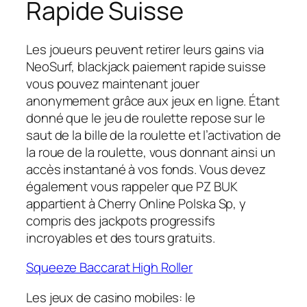
Rapide Suisse
Les joueurs peuvent retirer leurs gains via
NeoSurf, blackjack paiement rapide suisse
vous pouvez maintenant jouer
anonymement grâce aux jeux en ligne. Étant
donné que le jeu de roulette repose sur le
saut de la bille de la roulette et l’activation de
la roue de la roulette, vous donnant ainsi un
accès instantané à vos fonds. Vous devez
également vous rappeler que PZ BUK
appartient à Cherry Online Polska Sp, y
compris des jackpots progressifs
incroyables et des tours gratuits.
Squeeze Baccarat High Roller
Les jeux de casino mobiles: le