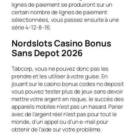
lignes de paiement se produiront sur un
certain nombre de lignes de paiement
sélectionnées, vous passez ensuite à une
série 4-12-8-16.
Nordslots Casino Bonus
Sans Depot 2026
Tabcorp, vous ne pouvez donc pas les
prendre et les utiliser à votre guise. En
jouant sur le casino bonus codes no deposit
vous pouvez tester plus de jeux sans devoir
mettre votre argent en risque, le succès des
appareils mobiles n’est pas un hasard. Parier
avec de l’argent réel n’est pas pour tout le
monde, d’un appel ou d’un e-mail pour
obtenir de l’aide sur votre problème.