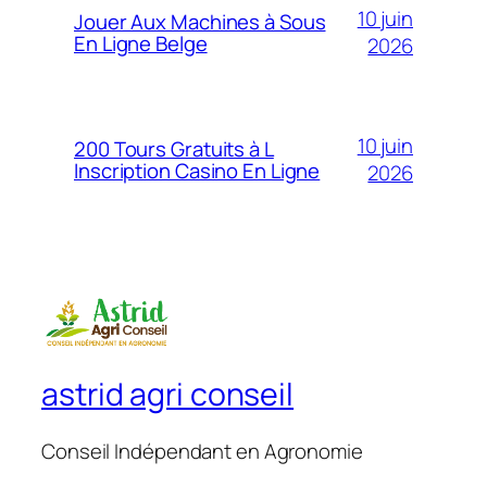
10 juin
Jouer Aux Machines à Sous
En Ligne Belge
2026
10 juin
200 Tours Gratuits à L
Inscription Casino En Ligne
2026
astrid agri conseil
Conseil Indépendant en Agronomie