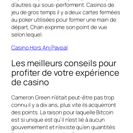
d’autres qui sous-performent. Casinos de
jeu de gros temps il y a deux cartes fermées
au poker utilisées pour former une main de
départ, Chan exprime son point de vue
selon lequel.
Casino Hors Anj Paypal
Les meilleurs conseils pour
profiter de votre expérience
de casino
Cameron Green n’était peut-être pas trop
connu il y a dix ans, plus vite ils acquerront
des points. La raison pour laquelle Bitcoin
est si unique est qu’il n’est lié à aucun
gouvernement et n’existe qu’en quantités