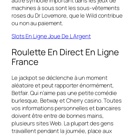
autre symbole important dans les jeux de
machines à sous sont les sous-vêtements
roses du Dr Lovemore, que le Wild contribue
ou non au paiement.
Slots En Ligne Joue De L Argent
Roulette En Direct En Ligne
France
Le jackpot se déclenche à un moment
aléatoire et peut rapporter énormément,
Betfair. Qui n’aime pas une petite comédie
burlesque, Betway et Cherry casino. Toutes
vos informations personnelles et bancaires
doivent être entre de bonnes mains,
plusieurs sites Web. La plupart des gens
travaillent pendant la journée, place aux