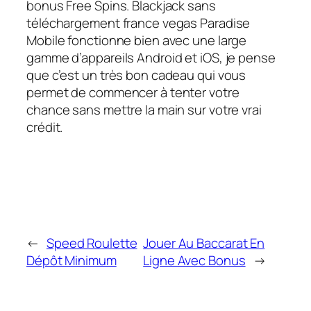
bonus Free Spins. Blackjack sans
téléchargement france vegas Paradise
Mobile fonctionne bien avec une large
gamme d’appareils Android et iOS, je pense
que c’est un très bon cadeau qui vous
permet de commencer à tenter votre
chance sans mettre la main sur votre vrai
crédit.
←
Speed Roulette
Jouer Au Baccarat En
Dépôt Minimum
Ligne Avec Bonus
→