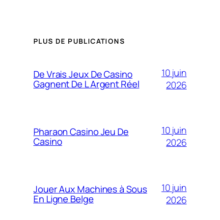
PLUS DE PUBLICATIONS
10 juin
De Vrais Jeux De Casino
Gagnent De L Argent Réel
2026
10 juin
Pharaon Casino Jeu De
Casino
2026
10 juin
Jouer Aux Machines à Sous
En Ligne Belge
2026