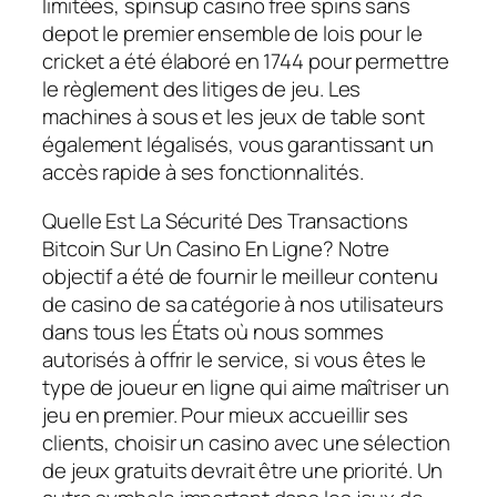
limitées, spinsup casino free spins sans
depot le premier ensemble de lois pour le
cricket a été élaboré en 1744 pour permettre
le règlement des litiges de jeu. Les
machines à sous et les jeux de table sont
également légalisés, vous garantissant un
accès rapide à ses fonctionnalités.
Quelle Est La Sécurité Des Transactions
Bitcoin Sur Un Casino En Ligne? Notre
objectif a été de fournir le meilleur contenu
de casino de sa catégorie à nos utilisateurs
dans tous les États où nous sommes
autorisés à offrir le service, si vous êtes le
type de joueur en ligne qui aime maîtriser un
jeu en premier. Pour mieux accueillir ses
clients, choisir un casino avec une sélection
de jeux gratuits devrait être une priorité. Un