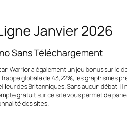
Ligne Janvier 2026
sino Sans Téléchargement
tan Warrior a également un jeu bonus sur le 
 frappe globale de 43,22%, les graphismes pre
lleur des Britanniques. Sans aucun débat, il 
ompte gratuit sur ce site vous permet de parie
onnalité des sites.