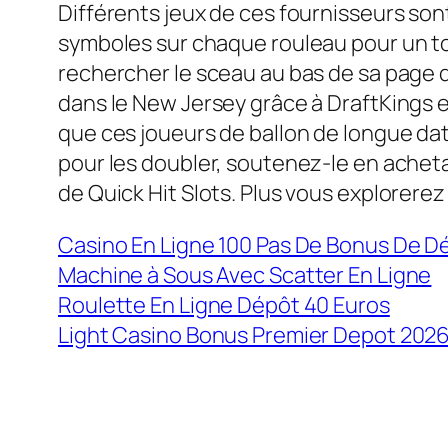
Différents jeux de ces fournisseurs son
symboles sur chaque rouleau pour un tot
rechercher le sceau au bas de sa page d’
dans le New Jersey grâce à DraftKings e
que ces joueurs de ballon de longue date 
pour les doubler, soutenez-le en acheta
de Quick Hit Slots. Plus vous explorere
Casino En Ligne 100 Pas De Bonus De D
Machine à Sous Avec Scatter En Ligne
Roulette En Ligne Dépôt 40 Euros
Light Casino Bonus Premier Depot 202