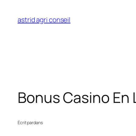
Aller
au
astrid agri conseil
contenu
Bonus Casino En 
Écrit par
dans