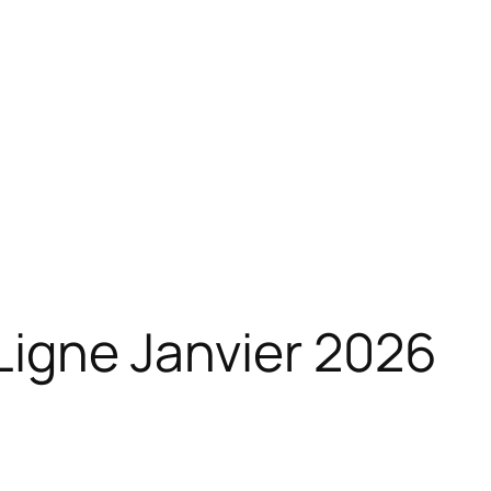
Ligne Janvier 2026