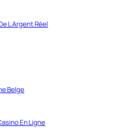
De L Argent Réel
ne Belge
 Casino En Ligne