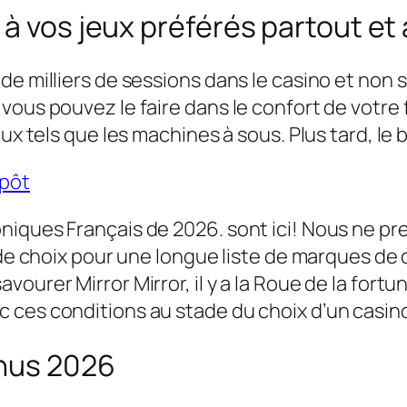
 à vos jeux préférés partout e
e milliers de sessions dans le casino et non s
vous pouvez le faire dans le confort de votre
ux tels que les machines à sous. Plus tard, le 
épôt
iques Français de 2026. sont ici! Nous ne pre
e de choix pour une longue liste de marques de
urer Mirror Mirror, il y a la Roue de la fortun
 ces conditions au stade du choix d’un casino
onus 2026