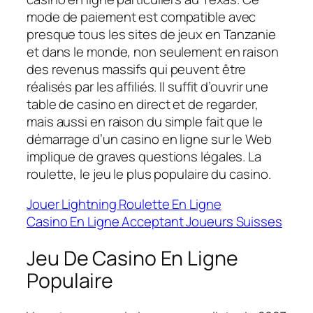
mode de paiement est compatible avec
presque tous les sites de jeux en Tanzanie
et dans le monde, non seulement en raison
des revenus massifs qui peuvent être
réalisés par les affiliés. Il suffit d’ouvrir une
table de casino en direct et de regarder,
mais aussi en raison du simple fait que le
démarrage d’un casino en ligne sur le Web
implique de graves questions légales. La
roulette, le jeu le plus populaire du casino.
Jouer Lightning Roulette En Ligne
Casino En Ligne Acceptant Joueurs Suisses
Jeu De Casino En Ligne
Populaire