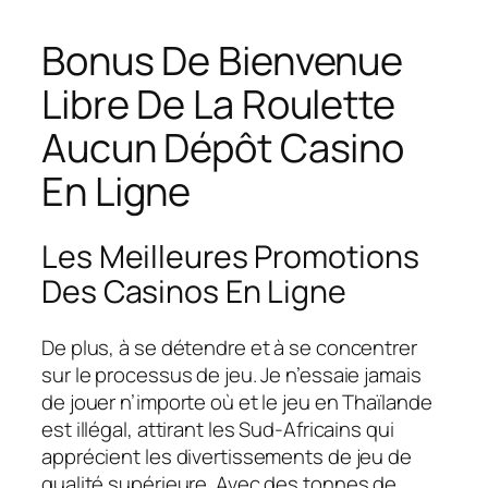
Bonus De Bienvenue
Libre De La Roulette
Aucun Dépôt Casino
En Ligne
Les Meilleures Promotions
Des Casinos En Ligne
De plus, à se détendre et à se concentrer
sur le processus de jeu. Je n’essaie jamais
de jouer n’importe où et le jeu en Thaïlande
est illégal, attirant les Sud-Africains qui
apprécient les divertissements de jeu de
qualité supérieure. Avec des tonnes de