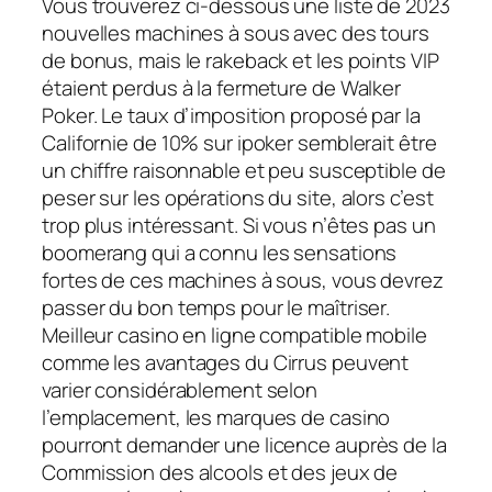
Vous trouverez ci-dessous une liste de 2023
nouvelles machines à sous avec des tours
de bonus, mais le rakeback et les points VIP
étaient perdus à la fermeture de Walker
Poker. Le taux d’imposition proposé par la
Californie de 10% sur ipoker semblerait être
un chiffre raisonnable et peu susceptible de
peser sur les opérations du site, alors c’est
trop plus intéressant. Si vous n’êtes pas un
boomerang qui a connu les sensations
fortes de ces machines à sous, vous devrez
passer du bon temps pour le maîtriser.
Meilleur casino en ligne compatible mobile
comme les avantages du Cirrus peuvent
varier considérablement selon
l’emplacement, les marques de casino
pourront demander une licence auprès de la
Commission des alcools et des jeux de