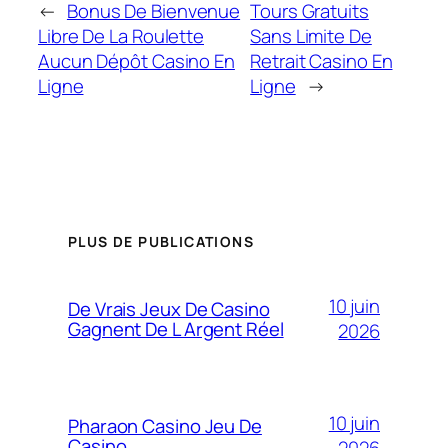
←
Bonus De Bienvenue
Tours Gratuits
Libre De La Roulette
Sans Limite De
Aucun Dépôt Casino En
Retrait Casino En
Ligne
Ligne
→
PLUS DE PUBLICATIONS
10 juin
De Vrais Jeux De Casino
Gagnent De L Argent Réel
2026
10 juin
Pharaon Casino Jeu De
Casino