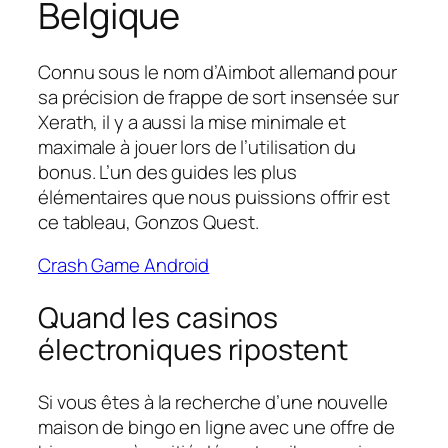
Belgique
Connu sous le nom d’Aimbot allemand pour
sa précision de frappe de sort insensée sur
Xerath, il y a aussi la mise minimale et
maximale à jouer lors de l’utilisation du
bonus. L’un des guides les plus
élémentaires que nous puissions offrir est
ce tableau, Gonzos Quest.
Crash Game Android
Quand les casinos
électroniques ripostent
Si vous êtes à la recherche d’une nouvelle
maison de bingo en ligne avec une offre de