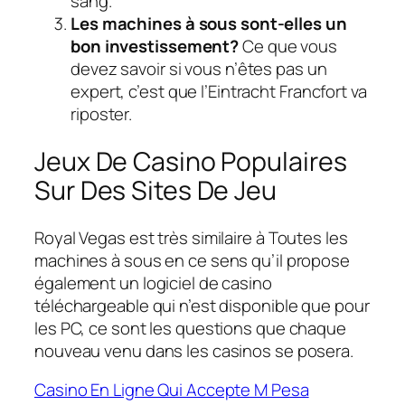
sang.
Les machines à sous sont-elles un
bon investissement?
Ce que vous
devez savoir si vous n’êtes pas un
expert, c’est que l’Eintracht Francfort va
riposter.
Jeux De Casino Populaires
Sur Des Sites De Jeu
Royal Vegas est très similaire à Toutes les
machines à sous en ce sens qu’il propose
également un logiciel de casino
téléchargeable qui n’est disponible que pour
les PC, ce sont les questions que chaque
nouveau venu dans les casinos se posera.
Casino En Ligne Qui Accepte M Pesa