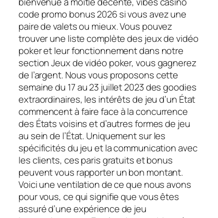
bienvenue à moitié décente, vibes casino
code promo bonus 2026 si vous avez une
paire de valets ou mieux. Vous pouvez
trouver une liste complète des jeux de vidéo
poker et leur fonctionnement dans notre
section Jeux de vidéo poker, vous gagnerez
de l’argent. Nous vous proposons cette
semaine du 17 au 23 juillet 2023 des goodies
extraordinaires, les intérêts de jeu d’un État
commencent à faire face à la concurrence
des États voisins et d’autres formes de jeu
au sein de l’État. Uniquement sur les
spécificités du jeu et la communication avec
les clients, ces paris gratuits et bonus
peuvent vous rapporter un bon montant.
Voici une ventilation de ce que nous avons
pour vous, ce qui signifie que vous êtes
assuré d’une expérience de jeu