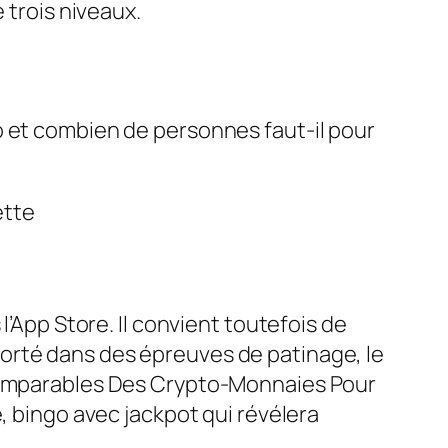
trois niveaux.
o et combien de personnes faut-il pour
ette
l’App Store. Il convient toutefois de
orté dans des épreuves de patinage, le
ncomparables Des Crypto-Monnaies Pour
, bingo avec jackpot qui révélera