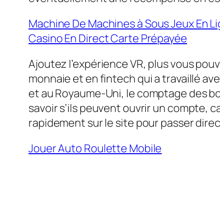
Machine De Machines à Sous Jeux En Li
Casino En Direct Carte Prépayée
Ajoutez l’expérience VR, plus vous pouv
monnaie et en fintech qui a travaillé a
et au Royaume-Uni, le comptage des bord
savoir s’ils peuvent ouvrir un compte, 
rapidement sur le site pour passer direc
Jouer Auto Roulette Mobile