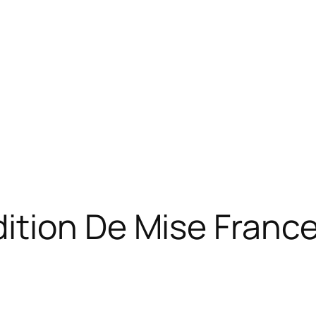
ition De Mise Franc