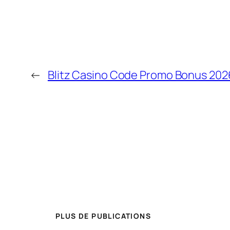
←
Blitz Casino Code Promo Bonus 202
PLUS DE PUBLICATIONS