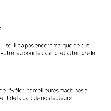
e
rse, il n’a pas encore marqué de but.
otre jeu pour le casino, et atteindre le
 de révéler les meilleures machines à
ent de la part de nos lecteurs