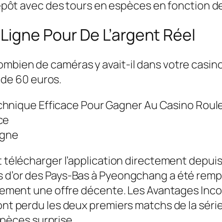
ôt avec des tours en espèces en fonction de 
Ligne Pour De L’argent Réel
ombien de caméras y avait-il dans votre casin
s de 60 euros.
chnique Efficace Pour Gagner Au Casino Roul
ce
igne
t télécharger l’application directement depuis 
s d’or des Pays-Bas à Pyeongchang a été remp
itivement une offre décente. Les Avantages I
ont perdu les deux premiers matchs de la série
èces surprise.