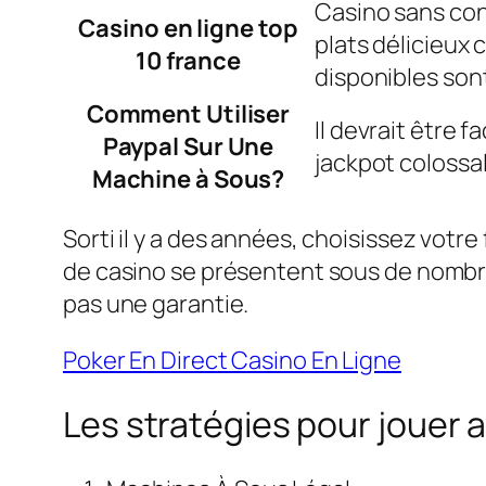
Casino sans con
Casino en ligne top
plats délicieux
10 france
disponibles son
Comment Utiliser
Il devrait être 
Paypal Sur Une
jackpot colossa
Machine à Sous?
Sorti il y a des années, choisissez votr
de casino se présentent sous de nombreu
pas une garantie.
Poker En Direct Casino En Ligne
Les stratégies pour jouer