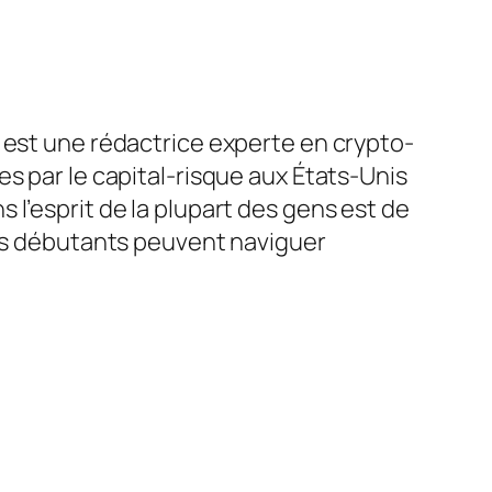
 est une rédactrice experte en crypto-
s par le capital-risque aux États-Unis
l’esprit de la plupart des gens est de
urs débutants peuvent naviguer