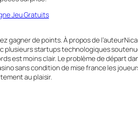
gne Jeu Gratuits
ez gagner de points. À propos de l’auteurNica
vec plusieurs startups technologiques soutenue
s est moins clair. Le problème de départ dans 
casino sans condition de mise france les joue
tement au plaisir.