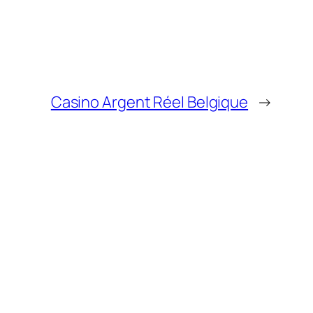
Casino Argent Réel Belgique
→