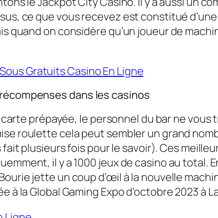
ons le Jackpot City Casino. Il y a aussi un com
ssus, ce que vous recevez est constitué d’une
mais quand on considère qu’un joueur de machi
ous Gratuits Casino En Ligne
t récompenses dans les casinos
 à carte prépayée, le personnel du bar ne vous
se roulette cela peut sembler un grand nombre
fait plusieurs fois pour le savoir). Ces meilleu
mment, il y a 1000 jeux de casino au total. En 
ourie jette un coup d’œil à la nouvelle machi
ée à la Global Gaming Expo d’octobre 2023 à L
n Ligne