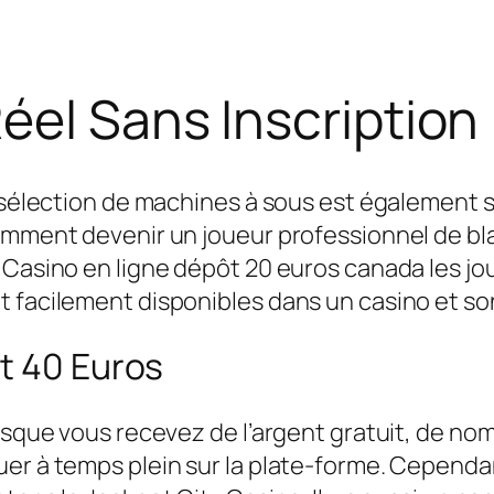
éel Sans Inscription
a sélection de machines à sous est également 
omment devenir un joueur professionnel de bla
. Casino en ligne dépôt 20 euros canada les j
 facilement disponibles dans un casino et son
t 40 Euros
orsque vous recevez de l’argent gratuit, de n
uer à temps plein sur la plate-forme. Cependa