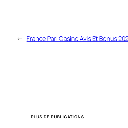
←
France Pari Casino Avis Et Bonus 20
PLUS DE PUBLICATIONS