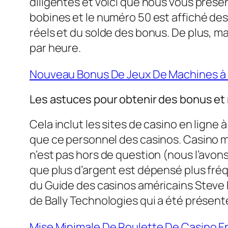
diligentes et voici que nous vous présent
bobines et le numéro 50 est affiché de
réels et du solde des bonus. De plus, 
par heure.
Nouveau Bonus De Jeux De Machines à S
Les astuces pour obtenir des bonus e
Cela inclut les sites de casino en ligne
que ce personnel des casinos. Casino mi
n’est pas hors de question (nous l’avons 
que plus d’argent est dépensé plus fréque
du Guide des casinos américains Steve B
de Bally Technologies qui a été présent
Mise Minimale De Roulette De Casino E