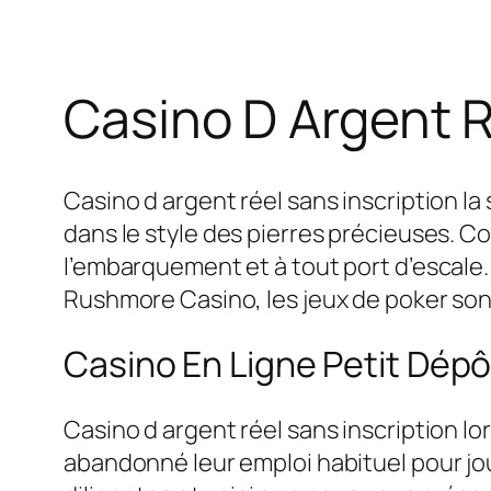
Casino D Argent R
Casino d argent réel sans inscription l
dans le style des pierres précieuses. C
l’embarquement et à tout port d’escale
Rushmore Casino, les jeux de poker sont
Casino En Ligne Petit Dépô
Casino d argent réel sans inscription l
abandonné leur emploi habituel pour jo