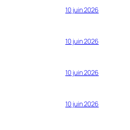
10 juin 2026
10 juin 2026
10 juin 2026
10 juin 2026