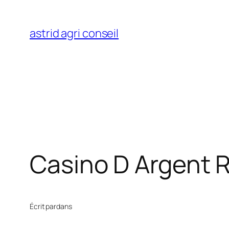
Aller
au
astrid agri conseil
contenu
Casino D Argent R
Écrit par
dans