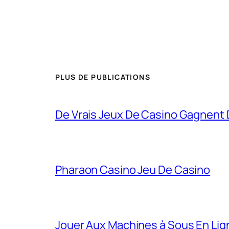
PLUS DE PUBLICATIONS
De Vrais Jeux De Casino Gagnent 
Pharaon Casino Jeu De Casino
Jouer Aux Machines à Sous En Lig