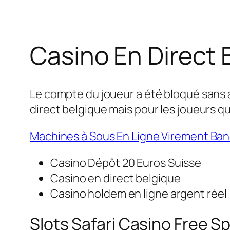
Casino En Direct 
Le compte du joueur a été bloqué sans 
direct belgique mais pour les joueurs qu
Machines à Sous En Ligne Virement Ban
Casino Dépôt 20 Euros Suisse
Casino en direct belgique
Casino holdem en ligne argent réel
Slots Safari Casino Free S