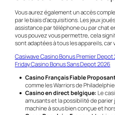
Vous aurez également un accès complet a
par le biais d’acquisitions. Les jeux jo
assistance par téléphone ou par chat e
vous pouvez vous permettre, cela signif
sont adaptées à tous les appareils, car
Casiwave Casino Bonus Premier Depot
Friday Casino Bonus Sans Depot 2026
Casino Français Fiable Proposant
comme les Warriors de Philadelphie
Casino en direct belgique:
Le casi
amusants et la possibilité de parier
machine à sous bien conçue et hors