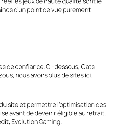
réel les jeux de haute qualité sont le
sinos d’un point de vue purement
res de confiance. Ci-dessous, Cats
ous, nous avons plus de sites ici.
du site et permettre l’optimisation des
se avant de devenir éligible au retrait.
édit, Evolution Gaming.