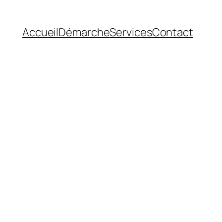
Accueil
Démarche
Services
Contact