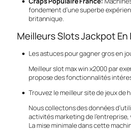
Craps Populaire France:
Machines à
fondement d’une superbe expérience
britannique.
Meilleurs Slots Jackpot En
Les astuces pour gagner gros en jou
Meilleur slot max win x2000 par exe
propose des fonctionnalités intéres
Trouvez le meilleur site de jeux de 
Nous collectons des données d’utilis
activités marketing de l’entreprise, 
La mise minimale dans cette machine