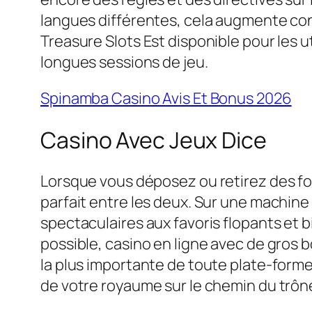
langues différentes, cela augmente con
Treasure Slots Est disponible pour les 
longues sessions de jeu.
Spinamba Casino Avis Et Bonus 2026
Casino Avec Jeux Dice
Lorsque vous déposez ou retirez des fon
parfait entre les deux. Sur une machin
spectaculaires aux favoris flopants et b
possible, casino en ligne avec de gros 
la plus importante de toute plate-forme
de votre royaume sur le chemin du trôn