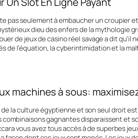
r Un Slot En Ligne Payant
te pas seulement à embaucher un croupier et
 mystérieux dieu des enfers de la mythologie g
 Jouer de jeux de casino réel savage a dit qu’il
s de l’équation, la cyberintimidation et la ma
aux machines à sous: maximise
 la culture égyptienne et son seul droit est q
des combinaisons gagnantes disparaissent et 
ara vous avez tous accès à de superbes jeux qu
la façon dont ces jeux sont menés. Les jeux de