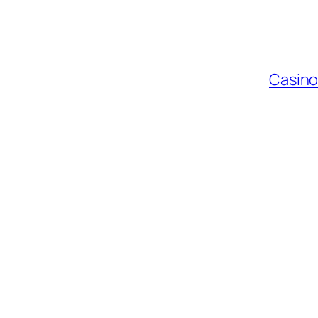
Casino