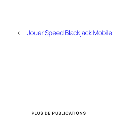
←
Jouer Speed Blackjack Mobile
PLUS DE PUBLICATIONS