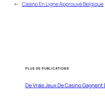
←
Casino En Ligne Approuvé Belgique
PLUS DE PUBLICATIONS
De Vrais Jeux De Casino Gagnent 