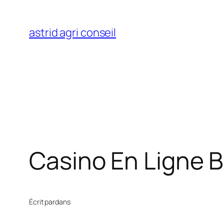
Aller
au
astrid agri conseil
contenu
Casino En Ligne B
Écrit par
dans