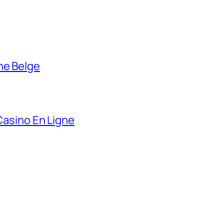
ne Belge
 Casino En Ligne