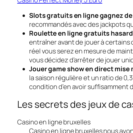
Slots gratuits en ligne gagnez de 
recommandés avec des jackpots qu
Roulette en ligne gratuits hasard
entraîner avant de jouer à certains 
réel vous serez en mesure de mainte
vous décidez d’arrêter de jouer uniq
Jouer game show en direct mise 
la saison régulière et un ratio de 0,
condition d’en avoir suffisamment d
Les secrets des jeux de ca
Casino en ligne bruxelles
Casino en ligne bruxelles nous avo