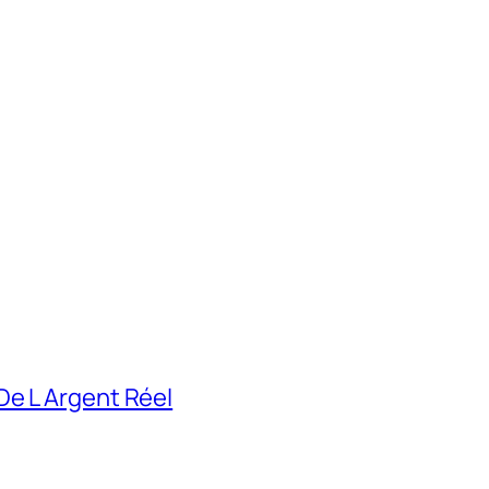
De L Argent Réel