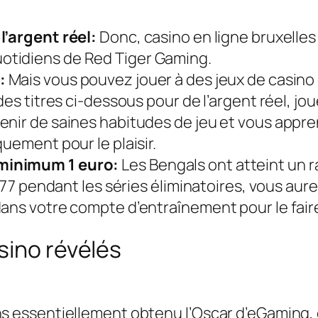
l’argent réel:
Donc, casino en ligne bruxelle
otidiens de Red Tiger Gaming.
:
Mais vous pouvez jouer à des jeux de casino 
des titres ci-dessous pour de l’argent réel, jo
nir de saines habitudes de jeu et vous appre
uement pour le plaisir.
minimum 1 euro:
Les Bengals ont atteint un 
377 pendant les séries éliminatoires, vous aure
ans votre compte d’entraînement pour le fair
sino révélés
ns essentiellement obtenu l’Oscar d’eGaming, 