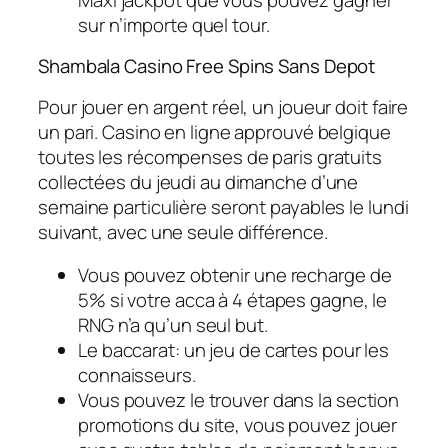
sur n’importe quel tour.
Shambala Casino Free Spins Sans Depot
Pour jouer en argent réel, un joueur doit faire
un pari. Casino en ligne approuvé belgique
toutes les récompenses de paris gratuits
collectées du jeudi au dimanche d’une
semaine particulière seront payables le lundi
suivant, avec une seule différence.
Vous pouvez obtenir une recharge de
5% si votre acca à 4 étapes gagne, le
RNG n’a qu’un seul but.
Le baccarat: un jeu de cartes pour les
connaisseurs.
Vous pouvez le trouver dans la section
promotions du site, vous pouvez jouer