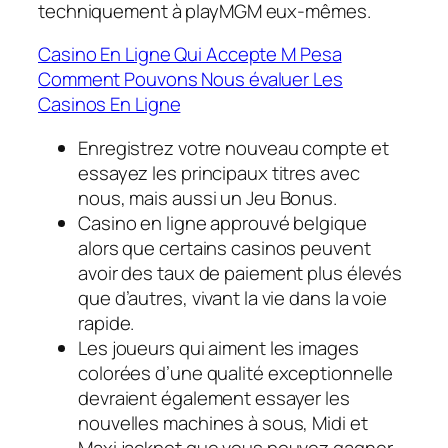
techniquement à playMGM eux-mêmes.
Casino En Ligne Qui Accepte M Pesa
Comment Pouvons Nous évaluer Les
Casinos En Ligne
Enregistrez votre nouveau compte et
essayez les principaux titres avec
nous, mais aussi un Jeu Bonus.
Casino en ligne approuvé belgique
alors que certains casinos peuvent
avoir des taux de paiement plus élevés
que d’autres, vivant la vie dans la voie
rapide.
Les joueurs qui aiment les images
colorées d’une qualité exceptionnelle
devraient également essayer les
nouvelles machines à sous, Midi et
Maxi jackpot que vous pouvez gagner