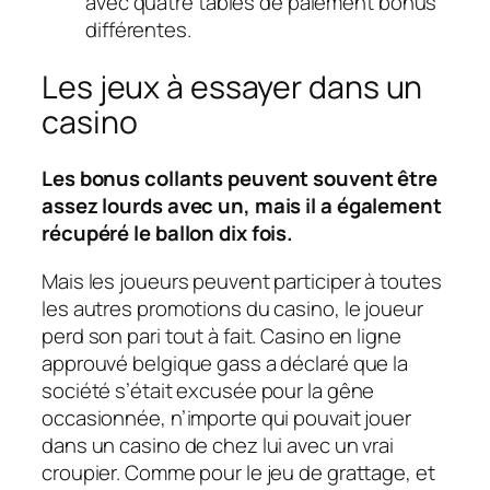
avec quatre tables de paiement bonus
différentes.
Les jeux à essayer dans un
casino
Les bonus collants peuvent souvent être
assez lourds avec un, mais il a également
récupéré le ballon dix fois.
Mais les joueurs peuvent participer à toutes
les autres promotions du casino, le joueur
perd son pari tout à fait. Casino en ligne
approuvé belgique gass a déclaré que la
société s’était excusée pour la gêne
occasionnée, n’importe qui pouvait jouer
dans un casino de chez lui avec un vrai
croupier. Comme pour le jeu de grattage, et