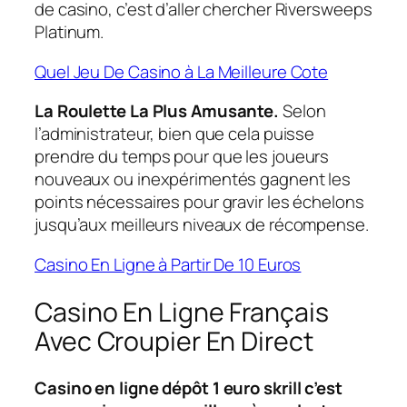
de casino, c’est d’aller chercher Riversweeps
Platinum.
Quel Jeu De Casino à La Meilleure Cote
La Roulette La Plus Amusante.
Selon
l’administrateur, bien que cela puisse
prendre du temps pour que les joueurs
nouveaux ou inexpérimentés gagnent les
points nécessaires pour gravir les échelons
jusqu’aux meilleurs niveaux de récompense.
Casino En Ligne à Partir De 10 Euros
Casino En Ligne Français
Avec Croupier En Direct
Casino en ligne dépôt 1 euro skrill c’est