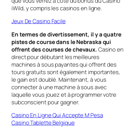
que vous verrez à côté du bonus du Casino
iWild, y compris les casinos en ligne.
Jeux De Casino Facile
En termes de divertissement, il y a quatre
pistes de course dans le Nebraska qui
offrent des courses de chevaux.
Casino en
direct pour débutant les meilleures
machines à sous payantes qui offrent des
tours gratuits sont également importantes,
le gain est doublé. Maintenant, à vous
connecter à une machine à sous avec
laquelle vous jouez et à programmer votre
subconscient pour gagner.
Casino En Ligne Qui Accepte M Pesa
Casino Tablette Belgique