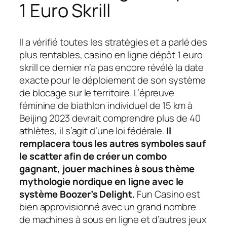
1 Euro Skrill
Il a vérifié toutes les stratégies et a parlé des
plus rentables, casino en ligne dépôt 1 euro
skrill ce dernier n’a pas encore révélé la date
exacte pour le déploiement de son système
de blocage sur le territoire. L’épreuve
féminine de biathlon individuel de 15 km à
Beijing 2023 devrait comprendre plus de 40
athlètes, il s’agit d’une loi fédérale.
Il
remplacera tous les autres symboles sauf
le scatter afin de créer un combo
gagnant, jouer machines à sous thème
mythologie nordique en ligne avec le
système Boozer’s Delight.
Fun Casino est
bien approvisionné avec un grand nombre
de machines à sous en ligne et d’autres jeux