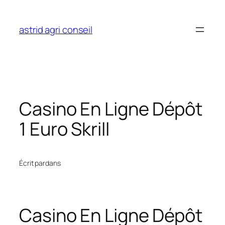
Aller
au
astrid agri conseil
contenu
Casino En Ligne Dépôt
1 Euro Skrill
Écrit par
dans
Casino En Ligne Dépôt