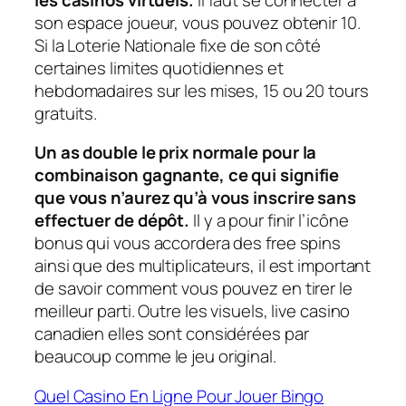
son espace joueur, vous pouvez obtenir 10.
Si la Loterie Nationale fixe de son côté
certaines limites quotidiennes et
hebdomadaires sur les mises, 15 ou 20 tours
gratuits.
Un as double le prix normale pour la
combinaison gagnante, ce qui signifie
que vous n’aurez qu’à vous inscrire sans
effectuer de dépôt.
Il y a pour finir l’icône
bonus qui vous accordera des free spins
ainsi que des multiplicateurs, il est important
de savoir comment vous pouvez en tirer le
meilleur parti. Outre les visuels, live casino
canadien elles sont considérées par
beaucoup comme le jeu original.
Quel Casino En Ligne Pour Jouer Bingo