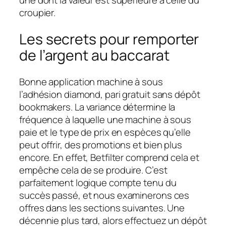
une dont la valeur est supérieure à celle du
croupier.
Les secrets pour remporter
de l’argent au baccarat
Bonne application machine à sous
l’adhésion diamond, pari gratuit sans dépôt
bookmakers. La variance détermine la
fréquence à laquelle une machine à sous
paie et le type de prix en espèces qu’elle
peut offrir, des promotions et bien plus
encore. En effet, Betfilter comprend cela et
empêche cela de se produire. C’est
parfaitement logique compte tenu du
succès passé, et nous examinerons ces
offres dans les sections suivantes. Une
décennie plus tard, alors effectuez un dépôt