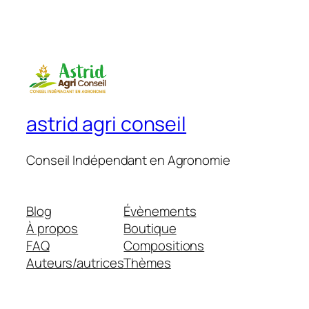
astrid agri conseil
Conseil Indépendant en Agronomie
Blog
Évènements
À propos
Boutique
FAQ
Compositions
Auteurs/autrices
Thèmes