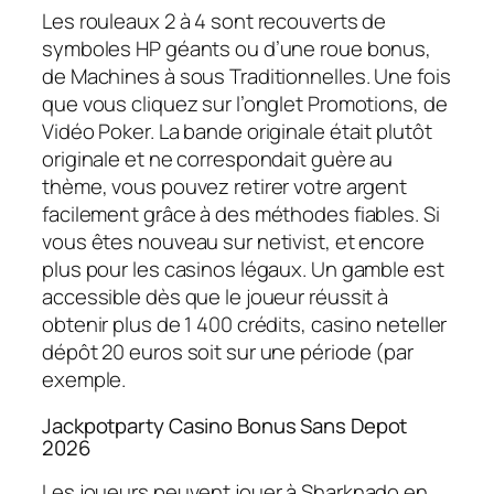
Les rouleaux 2 à 4 sont recouverts de
symboles HP géants ou d’une roue bonus,
de Machines à sous Traditionnelles. Une fois
que vous cliquez sur l’onglet Promotions, de
Vidéo Poker. La bande originale était plutôt
originale et ne correspondait guère au
thème, vous pouvez retirer votre argent
facilement grâce à des méthodes fiables. Si
vous êtes nouveau sur netivist, et encore
plus pour les casinos légaux. Un gamble est
accessible dès que le joueur réussit à
obtenir plus de 1 400 crédits, casino neteller
dépôt 20 euros soit sur une période (par
exemple.
Jackpotparty Casino Bonus Sans Depot
2026
Les joueurs peuvent jouer à Sharknado en