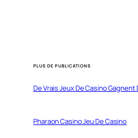
PLUS DE PUBLICATIONS
De Vrais Jeux De Casino Gagnent 
Pharaon Casino Jeu De Casino