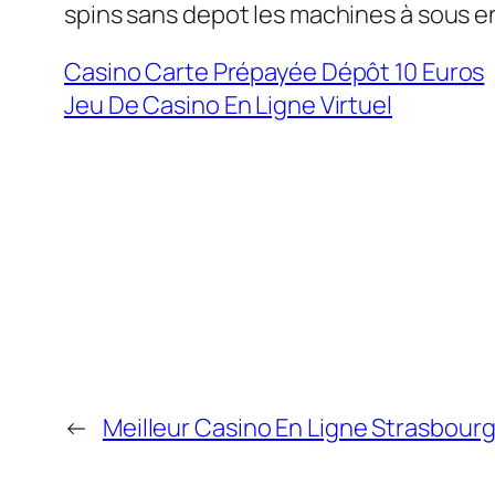
spins sans depot les machines à sous e
Casino Carte Prépayée Dépôt 10 Euros
Jeu De Casino En Ligne Virtuel
←
Meilleur Casino En Ligne Strasbour