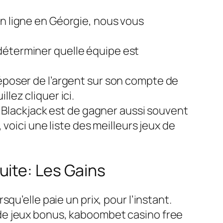
 en ligne en Géorgie, nous vous
e déterminer quelle équipe est
déposer de l’argent sur son compte de
lez cliquer ici.
 du Blackjack est de gagner aussi souvent
 voici une liste des meilleurs jeux de
uite: Les Gains
u’elle paie un prix, pour l’instant.
as de jeux bonus, kaboombet casino free