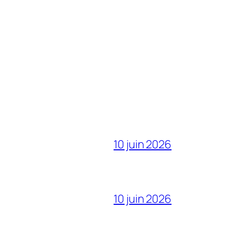
10 juin 2026
10 juin 2026