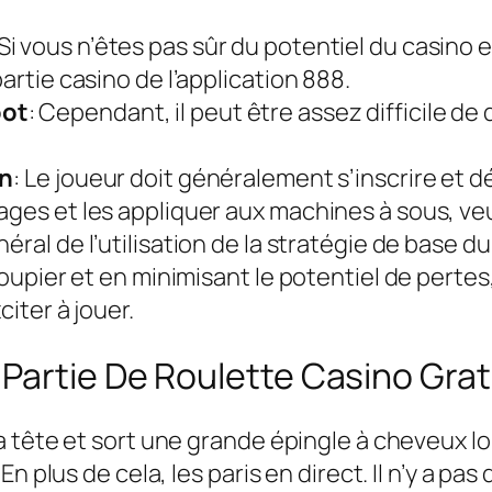
 Si vous n’êtes pas sûr du potentiel du casino
artie casino de l’application 888.
pot
: Cependant, il peut être assez difficile d
on
: Le joueur doit généralement s’inscrire et 
ges et les appliquer aux machines à sous, veuil
général de l’utilisation de la stratégie de base
roupier et en minimisant le potentiel de pertes,
citer à jouer.
artie De Roulette Casino Grat
tête et sort une grande épingle à cheveux lorsq
n plus de cela, les paris en direct. Il n’y a p