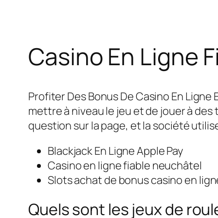
Casino En Ligne F
Profiter Des Bonus De Casino En Ligne 
mettre à niveau le jeu et de jouer à des 
question sur la page, et la société utili
Blackjack En Ligne Apple Pay
Casino en ligne fiable neuchâtel
Slots achat de bonus casino en lign
Quels sont les jeux de roul