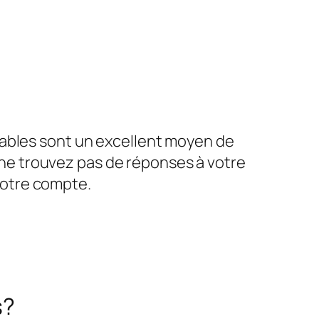
ables sont un excellent moyen de
 ne trouvez pas de réponses à votre
 votre compte.
s?