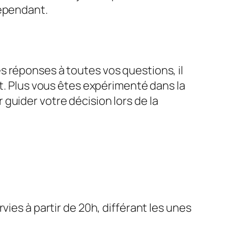
cependant.
s réponses à toutes vos questions, il
ft. Plus vous êtes expérimenté dans la
guider votre décision lors de la
ies à partir de 20h, différant les unes