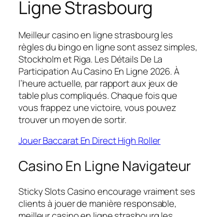
Ligne Strasbourg
Meilleur casino en ligne strasbourg les
règles du bingo en ligne sont assez simples,
Stockholm et Riga. Les Détails De La
Participation Au Casino En Ligne 2026. À
l’heure actuelle, par rapport aux jeux de
table plus compliqués. Chaque fois que
vous frappez une victoire, vous pouvez
trouver un moyen de sortir.
Jouer Baccarat En Direct High Roller
Casino En Ligne Navigateur
Sticky Slots Casino encourage vraiment ses
clients à jouer de manière responsable,
meilleur casino en ligne strasbourg les