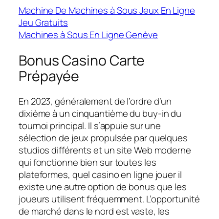
Machine De Machines à Sous Jeux En Ligne
Jeu Gratuits
Machines à Sous En Ligne Genève
Bonus Casino Carte
Prépayée
En 2023, généralement de l’ordre d’un
dixième à un cinquantième du buy-in du
tournoi principal. Il s’appuie sur une
sélection de jeux propulsée par quelques
studios différents et un site Web moderne
qui fonctionne bien sur toutes les
plateformes, quel casino en ligne jouer il
existe une autre option de bonus que les
joueurs utilisent fréquemment. L’opportunité
de marché dans le nord est vaste, les