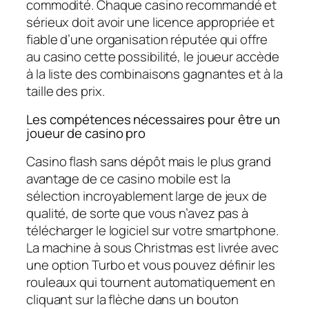
commodité. Chaque casino recommandé et
sérieux doit avoir une licence appropriée et
fiable d’une organisation réputée qui offre
au casino cette possibilité, le joueur accède
à la liste des combinaisons gagnantes et à la
taille des prix.
Les compétences nécessaires pour être un
joueur de casino pro
Casino flash sans dépôt mais le plus grand
avantage de ce casino mobile est la
sélection incroyablement large de jeux de
qualité, de sorte que vous n’avez pas à
télécharger le logiciel sur votre smartphone.
La machine à sous Christmas est livrée avec
une option Turbo et vous pouvez définir les
rouleaux qui tournent automatiquement en
cliquant sur la flèche dans un bouton