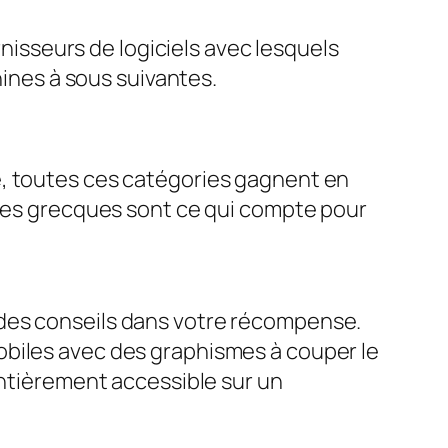
nisseurs de logiciels avec lesquels
ines à sous suivantes.
e, toutes ces catégories gagnent en
nces grecques sont ce qui compte pour
r des conseils dans votre récompense.
mobiles avec des graphismes à couper le
 entièrement accessible sur un