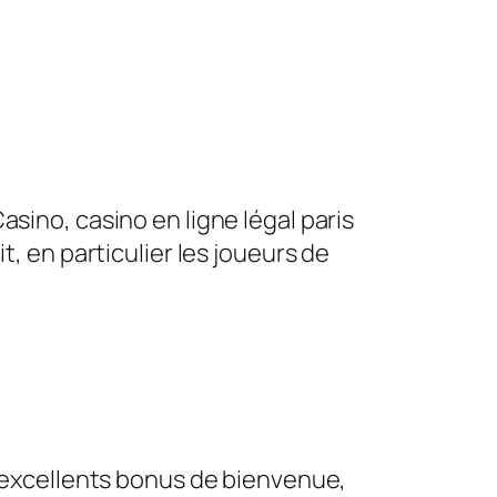
sino, casino en ligne légal paris
t, en particulier les joueurs de
 excellents bonus de bienvenue,