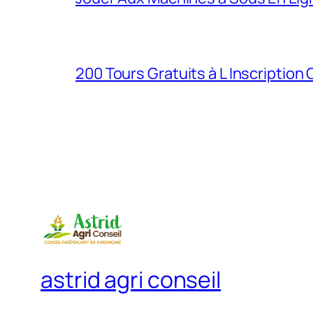
200 Tours Gratuits à L Inscription
astrid agri conseil