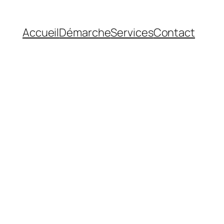
Accueil
Démarche
Services
Contact