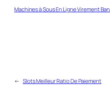
Machines à Sous En Ligne Virement Ban
←
Slots Meilleur Ratio De Paiement