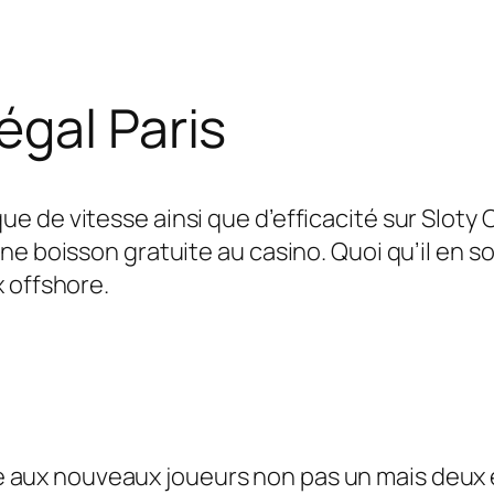
égal Paris
de vitesse ainsi que d’efficacité sur Sloty Ca
e boisson gratuite au casino. Quoi qu’il en soi
 offshore.
e aux nouveaux joueurs non pas un mais deux