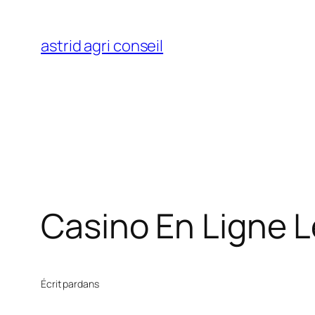
Aller
au
astrid agri conseil
contenu
Casino En Ligne L
Écrit par
dans