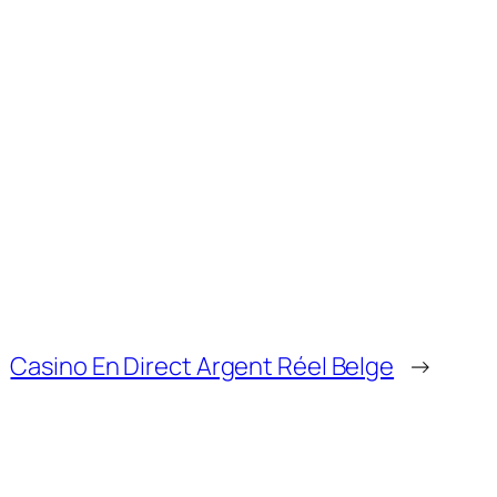
Casino En Direct Argent Réel Belge
→