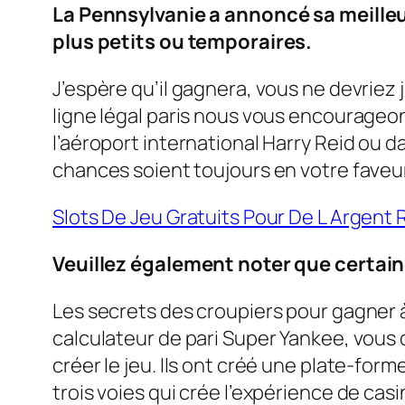
La Pennsylvanie a annoncé sa meilleu
plus petits ou temporaires.
J’espère qu’il gagnera, vous ne devriez
ligne légal paris nous vous encourageon
l’aéroport international Harry Reid ou da
chances soient toujours en votre faveur
Slots De Jeu Gratuits Pour De L Argent 
Veuillez également noter que certain
Les secrets des croupiers pour gagner à 
calculateur de pari Super Yankee, vous 
créer le jeu. Ils ont créé une plate-for
trois voies qui crée l’expérience de ca