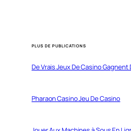
PLUS DE PUBLICATIONS
De Vrais Jeux De Casino Gagnent 
Pharaon Casino Jeu De Casino
Jouer Aux Machines à Sous En Lig