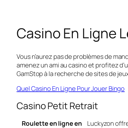
Casino En Ligne L
Vous n’aurez pas de problèmes de manque 
amenez un ami au casino et profitez d’un
GamStop à la recherche de sites de jeux
Quel Casino En Ligne Pour Jouer Bingo
Casino Petit Retrait
Roulette en ligne en
Luckyzon offr