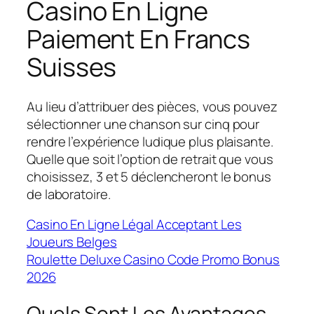
Casino En Ligne
Paiement En Francs
Suisses
Au lieu d’attribuer des pièces, vous pouvez
sélectionner une chanson sur cinq pour
rendre l’expérience ludique plus plaisante.
Quelle que soit l’option de retrait que vous
choisissez, 3 et 5 déclencheront le bonus
de laboratoire.
Casino En Ligne Légal Acceptant Les
Joueurs Belges
Roulette Deluxe Casino Code Promo Bonus
2026
Quels Sont Les Avantages