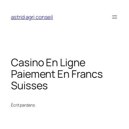
Aller
au
astrid agri conseil
contenu
Casino En Ligne
Paiement En Francs
Suisses
Écrit par
dans