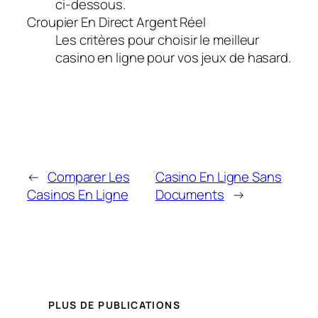
ci-dessous.
Croupier En Direct Argent Réel
Les critères pour choisir le meilleur
casino en ligne pour vos jeux de hasard.
←
Comparer Les
Casino En Ligne Sans
Casinos En Ligne
Documents
→
PLUS DE PUBLICATIONS