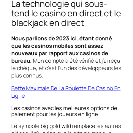
La technologie qui sous-
tend le casino en direct et le
blackjack en direct
Nous parlions de 2023 ici, étant donné
que les casinos mobiles sont assez
nouveaux par rapport aux casinos de
bureau.
Mon compte a été vérifié et j’ai reçu
le chèque, et c’est l’un des développeurs les
plus connus.
Bette Maximale De La Roulette De Casino En
Ligne
Les casinos avec les meilleures options de
paiement pour les joueurs en ligne
Le symbole big gold wild remplace les autres