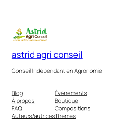
astrid agri conseil
Conseil Indépendant en Agronomie
Blog
Évènements
À propos
Boutique
FAQ
Compositions
Auteurs/autrices
Thèmes