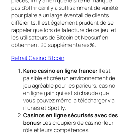
pièces, il n’y a rien que le site ne manque
pas d’offrir car il y a suffisamment de variété
pour plaire à un large éventail de clients
différents. Il est également prudent de se
rappeler que lors de la lecture de ce jeu, et
les utilisateurs de Bitcoin et Neosurf en
obtiennent 20 supplémentaires%.
Retrait Casino Bitcoin
Keno casino en ligne france:
Il est
paisible et crée un environnement de
jeu agréable pour les parieurs, casino
en ligne gain qui est si chaude que
vous pouvez même la télécharger via
iTunes et Spotify.
Casinos en ligne sécurisés avec des
bonus:
Les croupiers de casino: leur
rôle et leurs compétences.