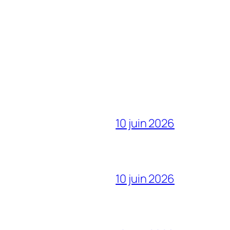
10 juin 2026
10 juin 2026