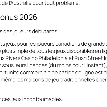
de l’Australie pour tout problème.
 Bonus 2026
és des joueurs débutants.
s jeux pour les joueurs canadiens de grands d
 le plus simple de tous les jeux disponibles en
x Rivers Casino Philadelphia et Rush Street I
sous leurs licences (du moins pour l’instant)
portunité commerciale de casino en ligne est d
uoi même les maisons de jeu traditionnelles ch
r ces jeux incontournables.