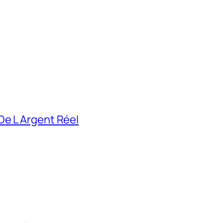
De L Argent Réel