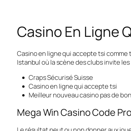
Casino En Ligne Q
Casino en ligne qui accepte tsi comme t
Istanbul où la scène des clubs invite les
Craps Sécurisé Suisse
Casino en ligne qui accepte tsi
Meilleur nouveau casino pas de bo
Mega Win Casino Code Pr
Le résultat peut ou non donner aux joue