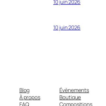
10 juin 2026
10 juin 2026
Blog
Évènements
À propos
Boutique
FAQ
Compositions