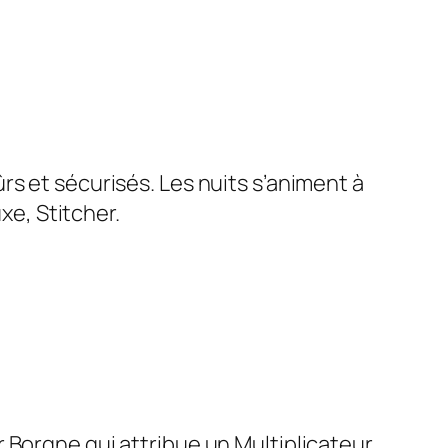
s et sécurisés. Les nuits s’animent à
xe, Stitcher.
 Borgne qui attribue un Multiplicateur