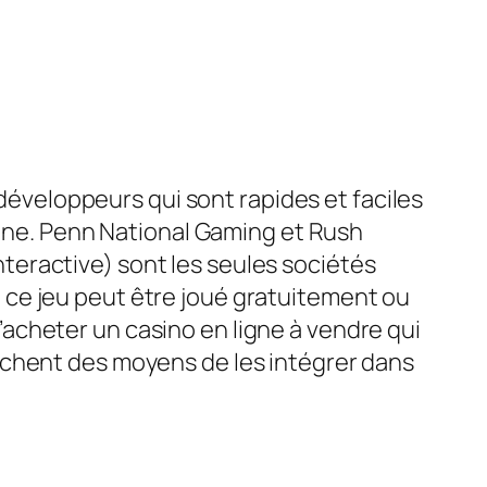
éveloppeurs qui sont rapides et faciles
 ligne. Penn National Gaming et Rush
nteractive) sont les seules sociétés
, ce jeu peut être joué gratuitement ou
’acheter un casino en ligne à vendre qui
erchent des moyens de les intégrer dans