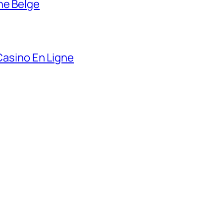
ne Belge
 Casino En Ligne