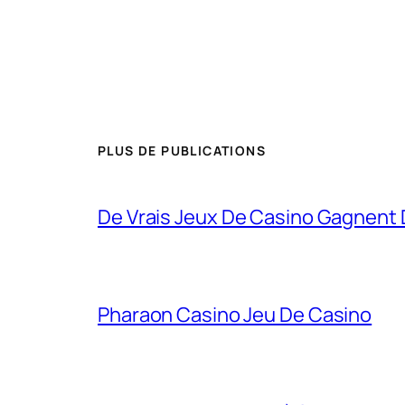
PLUS DE PUBLICATIONS
De Vrais Jeux De Casino Gagnent 
Pharaon Casino Jeu De Casino