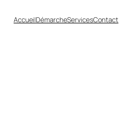
Accueil
Démarche
Services
Contact