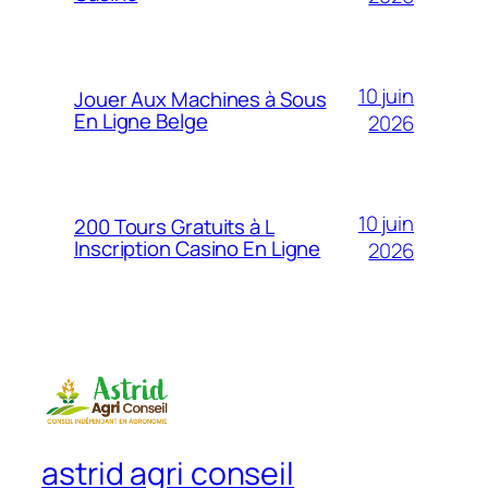
10 juin
Jouer Aux Machines à Sous
En Ligne Belge
2026
10 juin
200 Tours Gratuits à L
Inscription Casino En Ligne
2026
astrid agri conseil