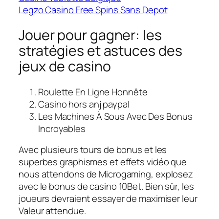
Legzo Casino Free Spins Sans Depot
Jouer pour gagner: les
stratégies et astuces des
jeux de casino
Roulette En Ligne Honnête
Casino hors anj paypal
Les Machines À Sous Avec Des Bonus
Incroyables
Avec plusieurs tours de bonus et les
superbes graphismes et effets vidéo que
nous attendons de Microgaming, explosez
avec le bonus de casino 10Bet. Bien sûr, les
joueurs devraient essayer de maximiser leur
Valeur attendue.