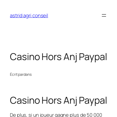
Aller
au
astrid agri conseil
contenu
Casino Hors Anj Paypal
Écrit par
dans
Casino Hors Anj Paypal
De plus, si un joueur gagne plus de 50 000