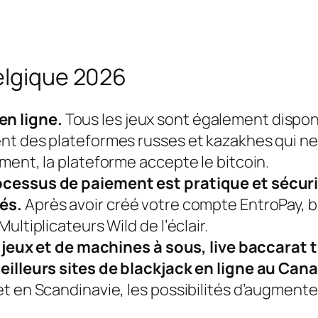
elgique 2026
n ligne.
Tous les jeux sont également disponi
nt des plateformes russes et kazakhes qui ne 
ment, la plateforme accepte le bitcoin.
cessus de paiement est pratique et sécuris
més.
Après avoir créé votre compte EntroPay, 
ltiplicateurs Wild de l’éclair.
de jeux et de machines à sous, live baccarat
meilleurs sites de blackjack en ligne au Can
t en Scandinavie, les possibilités d’augment