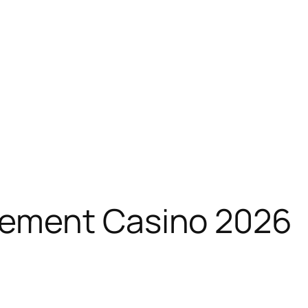
ement Casino 2026