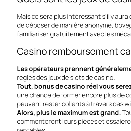
Mais ce sera plus intéressant s’il y aur
de déposer de manière anonyme, bovega
familiariser gratuitement avec les méca
Casino remboursement ca
Les opérateurs prennent généralemen
règles des jeux de slots de casino.
Tout, bonus de casino réel vous serez
une chance de former encore plus de co
peuvent rester collants à travers des wild
Alors, plus le maximum est grand.
Tou
commenteront leurs pièces et essaieront 
rentables.