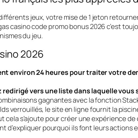
a différents jeux, votre mise de 1 jeton retour
s casino code promo bonus 2026 c’est toujo
nismes du jeu.
sino 2026
t environ 24 heures pour traiter votre de
 redirigé vers une liste dans laquelle vou
mbinaisons gagnantes avec la fonction Stack
s verrouillés, le site en ligne fournit la piscin
t cela s’ajoute pour créer une expérience de 
d’expliquer pourquoi ils font leurs actions et