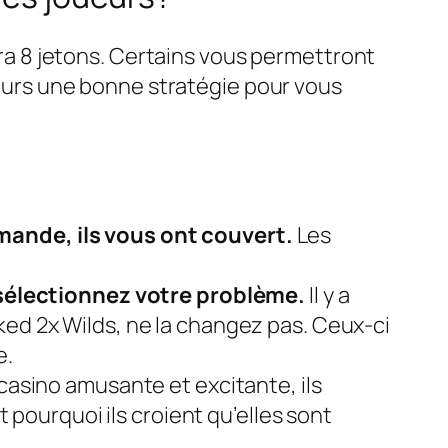
nera 8 jetons. Certains vous permettront
urs une bonne stratégie pour vous
mande, ils vous ont couvert.
Les
s sélectionnez votre problème.
Il y a
ed 2x Wilds, ne la changez pas. Ceux-ci
e.
casino amusante et excitante, ils
 pourquoi ils croient qu’elles sont