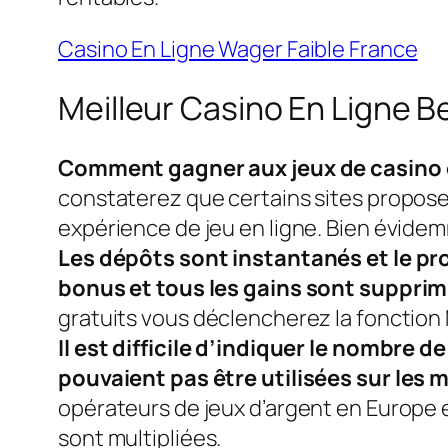
Casino En Ligne Wager Faible France
Meilleur Casino En Ligne B
Comment gagner aux jeux de casino e
constaterez que certains sites propose
expérience de jeu en ligne. Bien évidem
Les dépôts sont instantanés et le pro
bonus et tous les gains sont suppri
gratuits vous déclencherez la fonction Mu
Il est difficile d’indiquer le nombre 
pouvaient pas être utilisées sur les 
opérateurs de jeux d’argent en Europe e
sont multipliées.