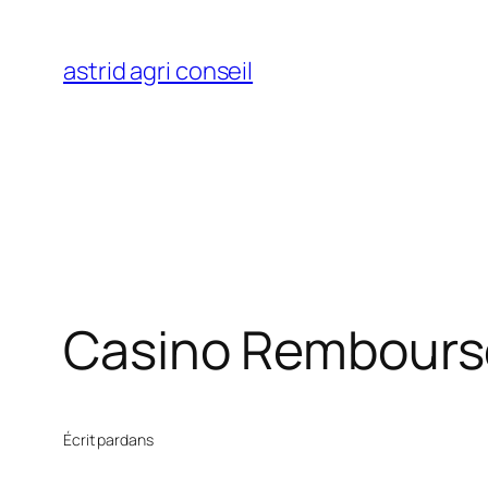
Aller
au
astrid agri conseil
contenu
Casino Rembours
Écrit par
dans