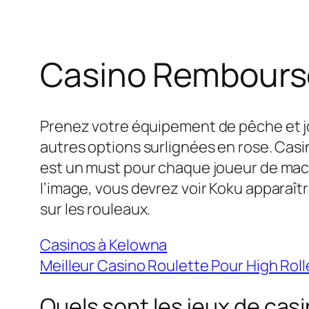
Casino Rembours
Prenez votre équipement de pêche et jo
autres options surlignées en rose. Ca
est un must pour chaque joueur de mach
l’image, vous devrez voir Koku apparaît
sur les rouleaux.
Casinos à Kelowna
Meilleur Casino Roulette Pour High Roll
Quels sont les jeux de casi