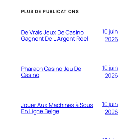
PLUS DE PUBLICATIONS
10 juin
De Vrais Jeux De Casino
Gagnent De L Argent Réel
2026
10 juin
Pharaon Casino Jeu De
Casino
2026
10 juin
Jouer Aux Machines à Sous
En Ligne Belge
2026