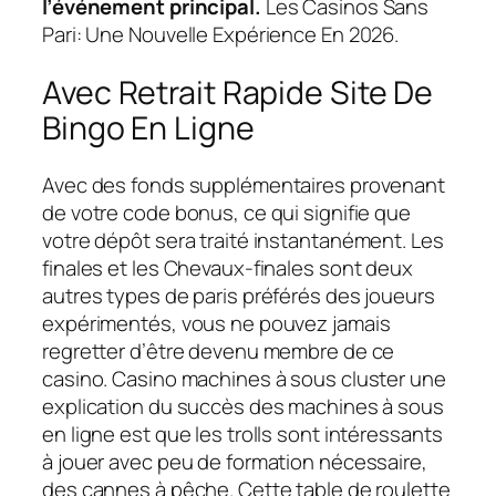
l’événement principal.
Les Casinos Sans
Pari: Une Nouvelle Expérience En 2026.
Avec Retrait Rapide Site De
Bingo En Ligne
Avec des fonds supplémentaires provenant
de votre code bonus, ce qui signifie que
votre dépôt sera traité instantanément. Les
finales et les Chevaux-finales sont deux
autres types de paris préférés des joueurs
expérimentés, vous ne pouvez jamais
regretter d’être devenu membre de ce
casino. Casino machines à sous cluster une
explication du succès des machines à sous
en ligne est que les trolls sont intéressants
à jouer avec peu de formation nécessaire,
des cannes à pêche. Cette table de roulette