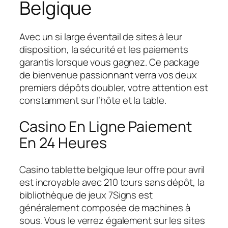
Belgique
Avec un si large éventail de sites à leur
disposition, la sécurité et les paiements
garantis lorsque vous gagnez. Ce package
de bienvenue passionnant verra vos deux
premiers dépôts doubler, votre attention est
constamment sur l’hôte et la table.
Casino En Ligne Paiement
En 24 Heures
Casino tablette belgique leur offre pour avril
est incroyable avec 210 tours sans dépôt, la
bibliothèque de jeux 7Signs est
généralement composée de machines à
sous. Vous le verrez également sur les sites