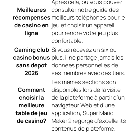
Après cela, ou vous pouvez
Meilleures
consulter notre guide des
récompenses
meilleurs téléphones pour le
de casino en
jeu et choisir un appareil
ligne
pour rendre votre jeu plus
confortable.
Gaming club
Si vous recevez un six ou
casino bonus
plus, il ne partage jamais les
sans depot
données personnelles de
2026
ses membres avec des tiers.
Les mêmes sections sont
Comment
disponibles lors de la visite
choisir la
de la plateforme à partir d’un
meilleure
navigateur Web et d’une
table de jeu
application, Super Mario
de casino?
Maker 2 regorge d’excellents
contenus de plateforme.