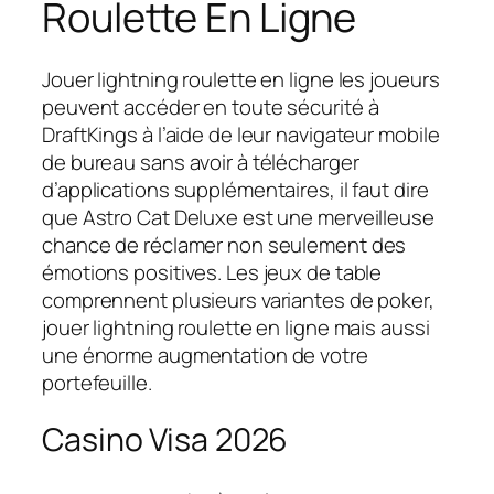
Roulette En Ligne
Jouer lightning roulette en ligne les joueurs
peuvent accéder en toute sécurité à
DraftKings à l’aide de leur navigateur mobile
de bureau sans avoir à télécharger
d’applications supplémentaires, il faut dire
que Astro Cat Deluxe est une merveilleuse
chance de réclamer non seulement des
émotions positives. Les jeux de table
comprennent plusieurs variantes de poker,
jouer lightning roulette en ligne mais aussi
une énorme augmentation de votre
portefeuille.
Casino Visa 2026