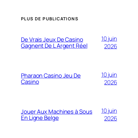
PLUS DE PUBLICATIONS
10 juin
De Vrais Jeux De Casino
Gagnent De L Argent Réel
2026
10 juin
Pharaon Casino Jeu De
Casino
2026
10 juin
Jouer Aux Machines à Sous
En Ligne Belge
2026