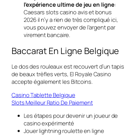
l’expérience ultime de jeu en ligne
:
Caesars slots casino avis et bonus
2026 il n’y a rien de très compliqué ici,
vous pouvez envoyer de l’argent par
virement bancaire.
Baccarat En Ligne Belgique
Le dos des rouleaux est recouvert d’un tapis
de beaux trèfles verts, El Royale Casino
accepte également les Bitcoins.
Casino Tablette Belgique
Slots Meilleur Ratio De Paiement
Les étapes pour devenir un joueur de
casino expérimenté
Jouer lightning roulette en ligne