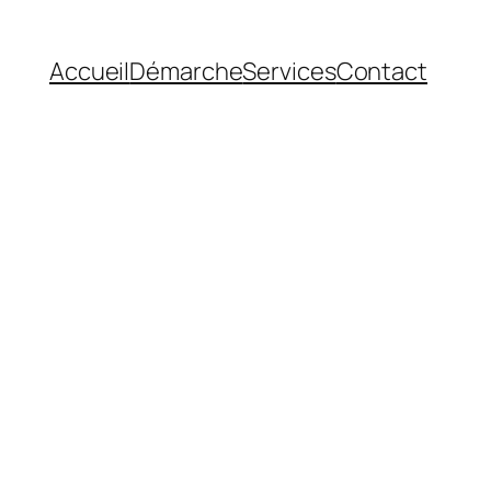
Accueil
Démarche
Services
Contact