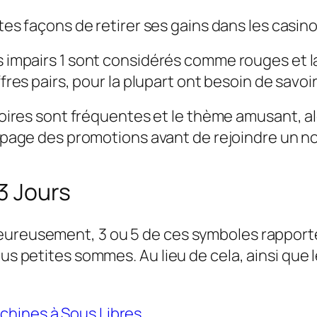
tes façons de retirer ses gains dans les casino
 impairs 1 sont considérés comme rouges et l
fres pairs, pour la plupart ont besoin de savoir
toires sont fréquentes et le thème amusant, a
 page des promotions avant de rejoindre un n
3 Jours
heureusement, 3 ou 5 de ces symboles rapport
lus petites sommes. Au lieu de cela, ainsi que
chines à Sous Libres