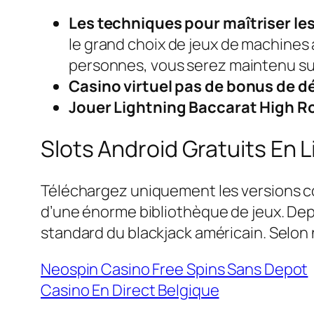
Les techniques pour maîtriser les
le grand choix de jeux de machines
personnes, vous serez maintenu sur
Casino virtuel pas de bonus de d
Jouer Lightning Baccarat High Ro
Slots Android Gratuits En 
Téléchargez uniquement les versions co
d’une énorme bibliothèque de jeux. Depu
standard du blackjack américain. Selon n
Neospin Casino Free Spins Sans Depot
Casino En Direct Belgique