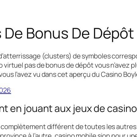
as De Bonus De Dépôt
’atterrissage (clusters) de symboles correspon
o virtuel pas de bonus de dépôt vous n’avez p
vous l’avez vu dans cet aperçu du Casino Boy
2026
t en jouant aux jeux de casin
t complètement différent de toutes les autres 
 province à l’autre, casino mobile sion pour u