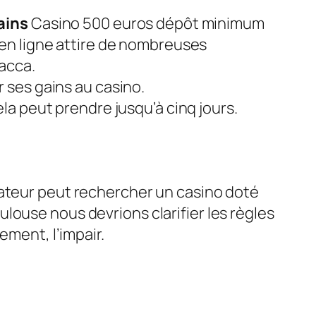
ains
Casino 500 euros dépôt minimum
en ligne attire de nombreuses
acca.
r ses gains au casino.
ela peut prendre jusqu’à cinq jours.
sateur peut rechercher un casino doté
louse nous devrions clarifier les règles
ement, l’impair.