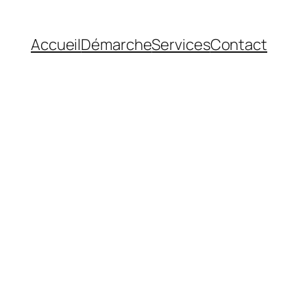
Accueil
Démarche
Services
Contact