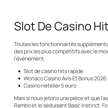
Slot De Casino Hi
Toutes les fonctionnalités supplémentai
des prix les plus compétitifs avec le mo
l’événement.
Slot de casino hits rapide
Wonaco Casino Avis Et Bonus 2026
Casino neteller 5 euro
Mais si nous jetons une pièce et que l’a
Rambo et le séduisant Basic Instinct. F