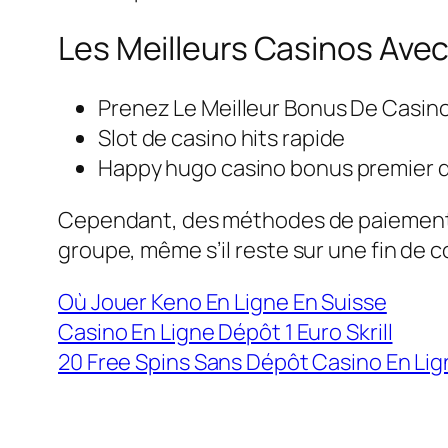
Les Meilleurs Casinos Ave
Prenez Le Meilleur Bonus De Casino
Slot de casino hits rapide
Happy hugo casino bonus premier 
Cependant, des méthodes de paiement po
groupe, même s’il reste sur une fin de 
Où Jouer Keno En Ligne En Suisse
Casino En Ligne Dépôt 1 Euro Skrill
20 Free Spins Sans Dépôt Casino En Li