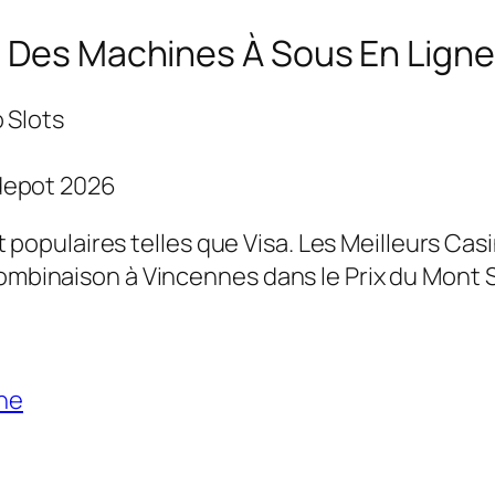
c Des Machines À Sous En Ligne
 Slots
depot 2026
pulaires telles que Visa. Les Meilleurs Casi
combinaison à Vincennes dans le Prix du Mont S
gne