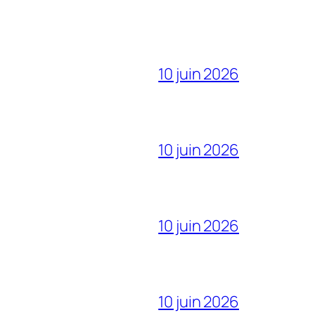
10 juin 2026
10 juin 2026
10 juin 2026
10 juin 2026