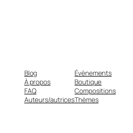
Blog
Évènements
À propos
Boutique
FAQ
Compositions
Auteurs/autrices
Thèmes