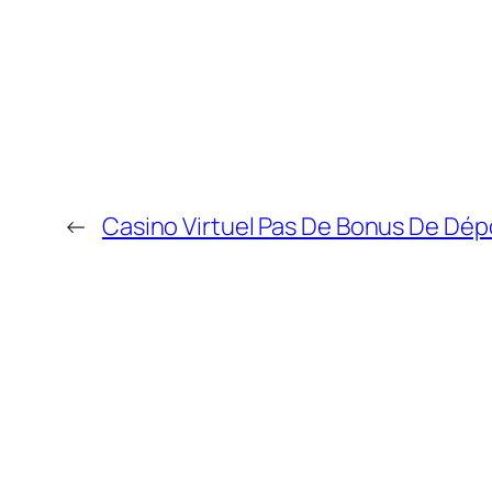
←
Casino Virtuel Pas De Bonus De Dép