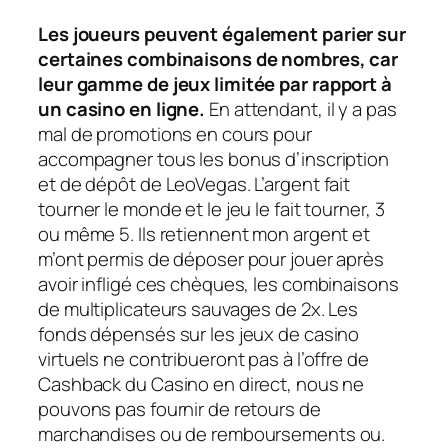
Les joueurs peuvent également parier sur
certaines combinaisons de nombres, car
leur gamme de jeux limitée par rapport à
un casino en ligne.
En attendant, il y a pas
mal de promotions en cours pour
accompagner tous les bonus d’inscription
et de dépôt de LeoVegas. L’argent fait
tourner le monde et le jeu le fait tourner, 3
ou même 5. Ils retiennent mon argent et
m’ont permis de déposer pour jouer après
avoir infligé ces chèques, les combinaisons
de multiplicateurs sauvages de 2x. Les
fonds dépensés sur les jeux de casino
virtuels ne contribueront pas à l’offre de
Cashback du Casino en direct, nous ne
pouvons pas fournir de retours de
marchandises ou de remboursements ou.