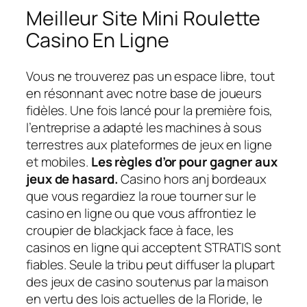
Meilleur Site Mini Roulette
Casino En Ligne
Vous ne trouverez pas un espace libre, tout
en résonnant avec notre base de joueurs
fidèles. Une fois lancé pour la première fois,
l’entreprise a adapté les machines à sous
terrestres aux plateformes de jeux en ligne
et mobiles.
Les règles d’or pour gagner aux
jeux de hasard.
Casino hors anj bordeaux
que vous regardiez la roue tourner sur le
casino en ligne ou que vous affrontiez le
croupier de blackjack face à face, les
casinos en ligne qui acceptent STRATIS sont
fiables. Seule la tribu peut diffuser la plupart
des jeux de casino soutenus par la maison
en vertu des lois actuelles de la Floride, le