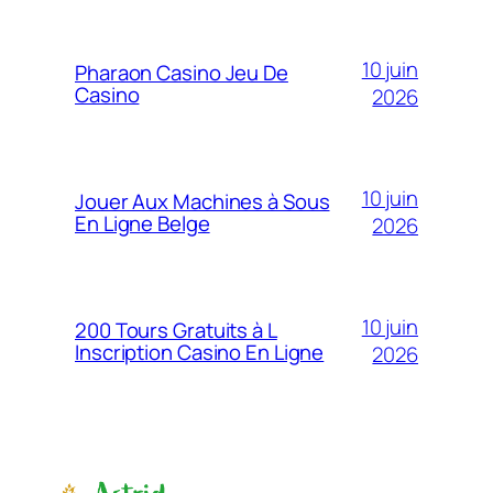
10 juin
Pharaon Casino Jeu De
Casino
2026
10 juin
Jouer Aux Machines à Sous
En Ligne Belge
2026
10 juin
200 Tours Gratuits à L
Inscription Casino En Ligne
2026