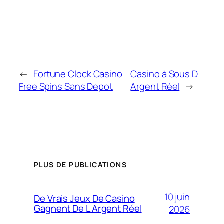
←
Fortune Clock Casino
Casino à Sous D
Free Spins Sans Depot
Argent Réel
→
PLUS DE PUBLICATIONS
10 juin
De Vrais Jeux De Casino
Gagnent De L Argent Réel
2026