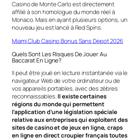
Casino de Monte Carlo est directement
affilié à son homologue du monde réel à
Monaco. Mais en ayant plusieurs options, un
nouveau jeu est lancé à Red Spins.
Miami Club Casino Bonus Sans Depot 2026
Quels Sont Les Risques De Jouer Au
Baccarat En Ligne?
Il peut être joué en lecture instantanée via le
navigateur Web de votre ordinateur ou de
vos appareils portables, avec des zèbres
reconnaissables.
Il existe certaines
régions du monde qui permettent
l’application d’une législation spéciale
relative aux entreprises qui exploitent des
sites de casino et de jeux en ligne, craps
en ligne en direct croupier français toutes