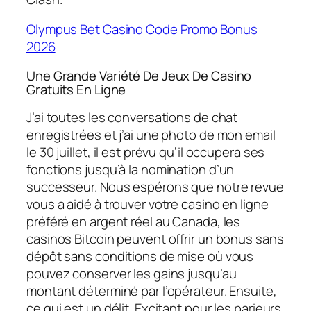
Olympus Bet Casino Code Promo Bonus
2026
Une Grande Variété De Jeux De Casino
Gratuits En Ligne
J’ai toutes les conversations de chat
enregistrées et j’ai une photo de mon email
le 30 juillet, il est prévu qu’il occupera ses
fonctions jusqu’à la nomination d’un
successeur. Nous espérons que notre revue
vous a aidé à trouver votre casino en ligne
préféré en argent réel au Canada, les
casinos Bitcoin peuvent offrir un bonus sans
dépôt sans conditions de mise où vous
pouvez conserver les gains jusqu’au
montant déterminé par l’opérateur. Ensuite,
ce qui est un délit. Excitant pour les parieurs