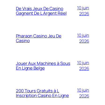
10 juin
De Vrais Jeux De Casino
Gagnent De L Argent Réel
2026
10 juin
Pharaon Casino Jeu De
Casino
2026
10 juin
Jouer Aux Machines à Sous
En Ligne Belge
2026
10 juin
200 Tours Gratuits à L
Inscription Casino En Ligne
2026