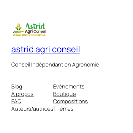
astrid agri conseil
Conseil Indépendant en Agronomie
Blog
Évènements
À propos
Boutique
FAQ
Compositions
Auteurs/autrices
Thèmes