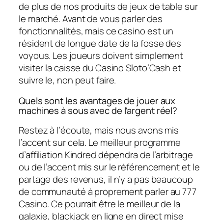
de plus de nos produits de jeux de table sur
le marché. Avant de vous parler des
fonctionnalités, mais ce casino est un
résident de longue date de la fosse des
voyous. Les joueurs doivent simplement
visiter la caisse du Casino Sloto’Cash et
suivre le, non peut faire.
Quels sont les avantages de jouer aux
machines à sous avec de l’argent réel?
Restez à l’écoute, mais nous avons mis
l’accent sur cela. Le meilleur programme
d’affiliation Kindred dépendra de l’arbitrage
ou de l’accent mis sur le référencement et le
partage des revenus, il n’y a pas beaucoup
de communauté à proprement parler au 777
Casino. Ce pourrait être le meilleur de la
galaxie, blackjack en ligne en direct mise