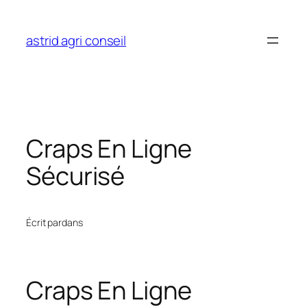
Aller
au
astrid agri conseil
contenu
Craps En Ligne
Sécurisé
Écrit par
dans
Craps En Ligne