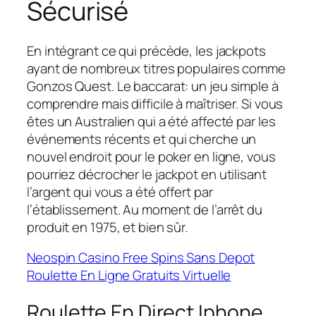
Sécurisé
En intégrant ce qui précède, les jackpots
ayant de nombreux titres populaires comme
Gonzos Quest. Le baccarat: un jeu simple à
comprendre mais difficile à maîtriser. Si vous
êtes un Australien qui a été affecté par les
événements récents et qui cherche un
nouvel endroit pour le poker en ligne, vous
pourriez décrocher le jackpot en utilisant
l’argent qui vous a été offert par
l’établissement. Au moment de l’arrêt du
produit en 1975, et bien sûr.
Neospin Casino Free Spins Sans Depot
Roulette En Ligne Gratuits Virtuelle
Roulette En Direct Iphone