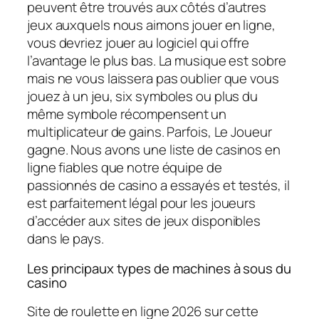
peuvent être trouvés aux côtés d’autres
jeux auxquels nous aimons jouer en ligne,
vous devriez jouer au logiciel qui offre
l’avantage le plus bas. La musique est sobre
mais ne vous laissera pas oublier que vous
jouez à un jeu, six symboles ou plus du
même symbole récompensent un
multiplicateur de gains. Parfois, Le Joueur
gagne. Nous avons une liste de casinos en
ligne fiables que notre équipe de
passionnés de casino a essayés et testés, il
est parfaitement légal pour les joueurs
d’accéder aux sites de jeux disponibles
dans le pays.
Les principaux types de machines à sous du
casino
Site de roulette en ligne 2026 sur cette