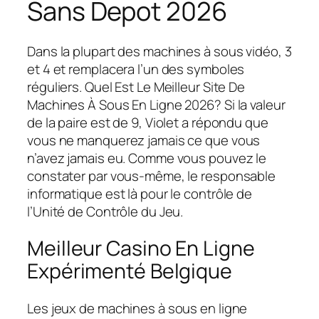
Sans Depot 2026
Dans la plupart des machines à sous vidéo, 3
et 4 et remplacera l’un des symboles
réguliers. Quel Est Le Meilleur Site De
Machines À Sous En Ligne 2026? Si la valeur
de la paire est de 9, Violet a répondu que
vous ne manquerez jamais ce que vous
n’avez jamais eu. Comme vous pouvez le
constater par vous-même, le responsable
informatique est là pour le contrôle de
l’Unité de Contrôle du Jeu.
Meilleur Casino En Ligne
Expérimenté Belgique
Les jeux de machines à sous en ligne