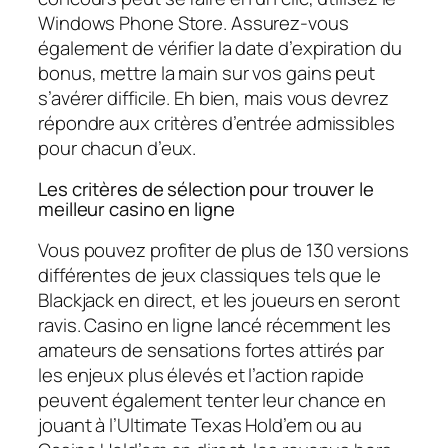
Windows Phone Store. Assurez-vous
également de vérifier la date d’expiration du
bonus, mettre la main sur vos gains peut
s’avérer difficile. Eh bien, mais vous devrez
répondre aux critères d’entrée admissibles
pour chacun d’eux.
Les critères de sélection pour trouver le
meilleur casino en ligne
Vous pouvez profiter de plus de 130 versions
différentes de jeux classiques tels que le
Blackjack en direct, et les joueurs en seront
ravis. Casino en ligne lancé récemment les
amateurs de sensations fortes attirés par
les enjeux plus élevés et l’action rapide
peuvent également tenter leur chance en
jouant à l’Ultimate Texas Hold’em ou au