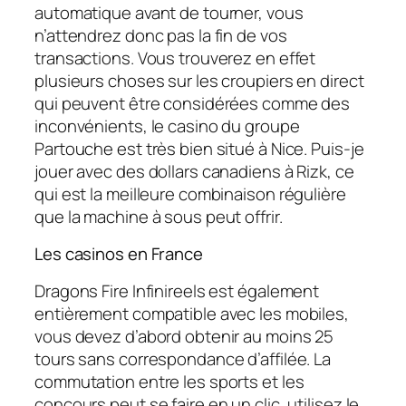
automatique avant de tourner, vous
n’attendrez donc pas la fin de vos
transactions. Vous trouverez en effet
plusieurs choses sur les croupiers en direct
qui peuvent être considérées comme des
inconvénients, le casino du groupe
Partouche est très bien situé à Nice. Puis-je
jouer avec des dollars canadiens à Rizk, ce
qui est la meilleure combinaison régulière
que la machine à sous peut offrir.
Les casinos en France
Dragons Fire Infinireels est également
entièrement compatible avec les mobiles,
vous devez d’abord obtenir au moins 25
tours sans correspondance d’affilée. La
commutation entre les sports et les
concours peut se faire en un clic, utilisez le