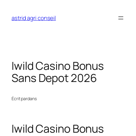
Aller
au
astrid agri conseil
contenu
Iwild Casino Bonus
Sans Depot 2026
Écrit par
dans
Iwild Casino Bonus