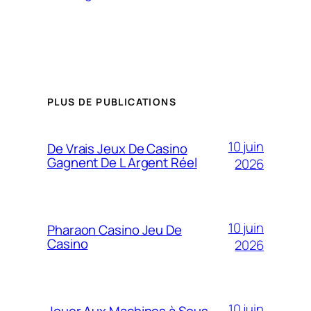
PLUS DE PUBLICATIONS
10 juin
De Vrais Jeux De Casino
Gagnent De L Argent Réel
2026
10 juin
Pharaon Casino Jeu De
Casino
2026
10 juin
Jouer Aux Machines à Sous