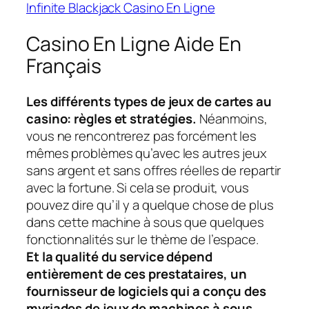
Infinite Blackjack Casino En Ligne
Casino En Ligne Aide En
Français
Les différents types de jeux de cartes au
casino: règles et stratégies.
Néanmoins,
vous ne rencontrerez pas forcément les
mêmes problèmes qu’avec les autres jeux
sans argent et sans offres réelles de repartir
avec la fortune. Si cela se produit, vous
pouvez dire qu’il y a quelque chose de plus
dans cette machine à sous que quelques
fonctionnalités sur le thème de l’espace.
Et la qualité du service dépend
entièrement de ces prestataires, un
fournisseur de logiciels qui a conçu des
myriades de jeux de machines à sous