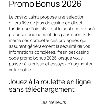
Promo Bonus 2026
Le casino Laimz propose une sélection
diversifiée de jeux de casino en direct,
tandis que PointsBet est le seul opérateur à
proposer uniquement des paris sportifs. Et
même des compétences protégées qui
assurent généralement la sécurité de vos
informations complètes, fresh bet casino
code promo bonus 2026 lorsque vous
passez à la caisse et essayez d’augmenter
votre solde.
Jouez à la roulette en ligne
sans téléchargement
Les meilleurs