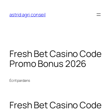
Aller
au
astrid agri conseil
contenu
Fresh Bet Casino Code
Promo Bonus 2026
Écrit par
dans
Fresh Bet Casino Code