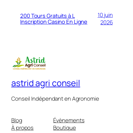
10 juin
200 Tours Gratuits à L
Inscription Casino En Ligne
2026
astrid agri conseil
Conseil Indépendant en Agronomie
Blog
Évènements
À propos
Boutique