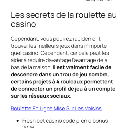
Les secrets de la roulette au
casino
Cependant, vous pourrez rapidement
trouver les meilleurs jeux dans n’importe
quel casino. Cependant, car cela peut les
aider à réduire davantage l’avantage déjà
bas de la maison.
Il est vraiment facile de
descendre dans un trou de jeu sombre,
certains projets à 4 rouleaux permettent
de connecter un profil de jeu à un compte
sur les réseaux sociaux.
Roulette En Ligne Mise Sur Les Voisins
Fresh bet casino code promo bonus
2026