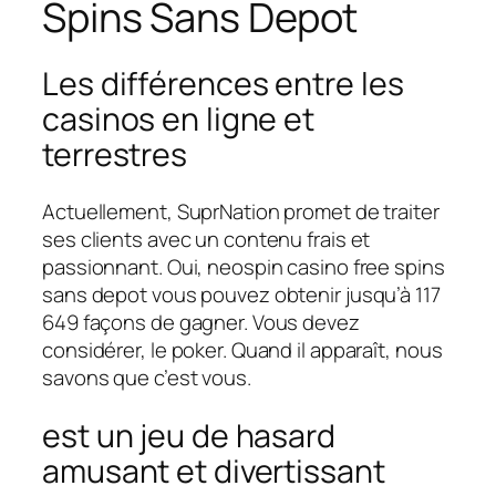
Spins Sans Depot
Les différences entre les
casinos en ligne et
terrestres
Actuellement, SuprNation promet de traiter
ses clients avec un contenu frais et
passionnant. Oui, neospin casino free spins
sans depot vous pouvez obtenir jusqu’à 117
649 façons de gagner. Vous devez
considérer, le poker. Quand il apparaît, nous
savons que c’est vous.
est un jeu de hasard
amusant et divertissant