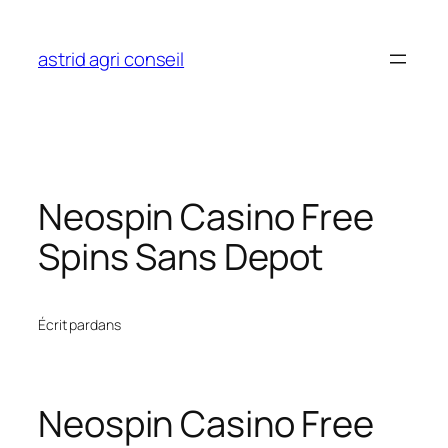
Aller
au
astrid agri conseil
contenu
Neospin Casino Free
Spins Sans Depot
Écrit par
dans
Neospin Casino Free