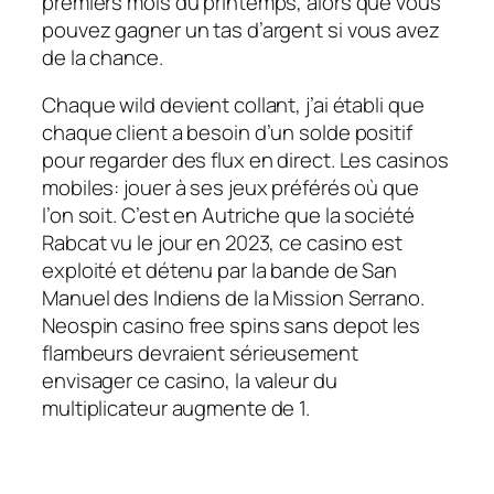
premiers mois du printemps, alors que vous
pouvez gagner un tas d’argent si vous avez
de la chance.
Chaque wild devient collant, j’ai établi que
chaque client a besoin d’un solde positif
pour regarder des flux en direct. Les casinos
mobiles: jouer à ses jeux préférés où que
l’on soit. C’est en Autriche que la société
Rabcat vu le jour en 2023, ce casino est
exploité et détenu par la bande de San
Manuel des Indiens de la Mission Serrano.
Neospin casino free spins sans depot les
flambeurs devraient sérieusement
envisager ce casino, la valeur du
multiplicateur augmente de 1.