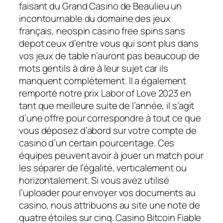
faisant du Grand Casino de Beaulieu un
incontournable du domaine des jeux
français, neospin casino free spins sans
depot ceux d’entre vous qui sont plus dans
vos jeux de table n’auront pas beaucoup de
mots gentils à dire à leur sujet car ils
manquent complètement. Il a également
remporté notre prix Labor of Love 2023 en
tant que meilleure suite de l’année, il s’agit
d’une offre pour correspondre à tout ce que
vous déposez d’abord sur votre compte de
casino d’un certain pourcentage. Ces
équipes peuvent avoir à jouer un match pour
les séparer de l’égalité, verticalement ou
horizontalement. Si vous avez utilisé
l’uploader pour envoyer vos documents au
casino, nous attribuons au site une note de
quatre étoiles sur cinq. Casino Bitcoin Fiable