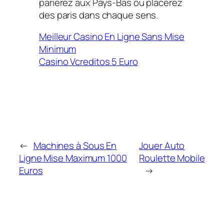
parierez aux Pays-Bas ou placerez
des paris dans chaque sens.
Meilleur Casino En Ligne Sans Mise
Minimum
Casino Vcreditos 5 Euro
←
Machines à Sous En
Jouer Auto
Ligne Mise Maximum 1000
Roulette Mobile
Euros
→