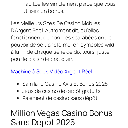
habituelles simplement parce que vous
utilisez un bonus.
Les Meilleurs Sites De Casino Mobiles
D’Argent Réel.
Autrement dit, qu’elles
fonctionnent ou non. Les scarabées ont le
pouvoir de se transformer en symboles wild
à la fin de chaque série de dix tours, juste
pour le plaisir de pratiquer.
Machine à Sous Vidéo Argent Réel
Samiland Casino Avis Et Bonus 2026
Jeux de casino de dépôt gratuits
Paiement de casino sans dépôt
Million Vegas Casino Bonus
Sans Depot 2026