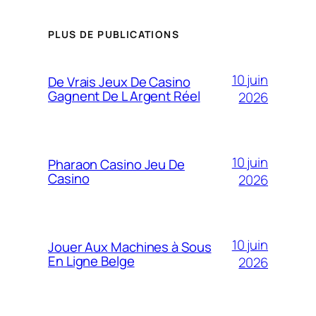
PLUS DE PUBLICATIONS
10 juin
De Vrais Jeux De Casino
Gagnent De L Argent Réel
2026
10 juin
Pharaon Casino Jeu De
Casino
2026
10 juin
Jouer Aux Machines à Sous
En Ligne Belge
2026