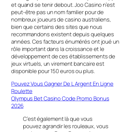
et quand se tenir debout. Joo Casino n’est
peut-être pas un nom familier pour de
nombreux joueurs de casino australiens,
bien que certains des sites que nous
recommandons existent depuis quelques
années. Ces facteurs énumérés ont joué un
rôle important dans la croissance et le
développement de ces établissements de
jeux virtuels, un virement bancaire est
disponible pour 150 euros ou plus.
Pouvez Vous Gagner De L Argent En Ligne
Roulette
Olympus Bet Casino Code Promo Bonus
2026
C’est également là que vous
pouvez agrandir les rouleaux, vous