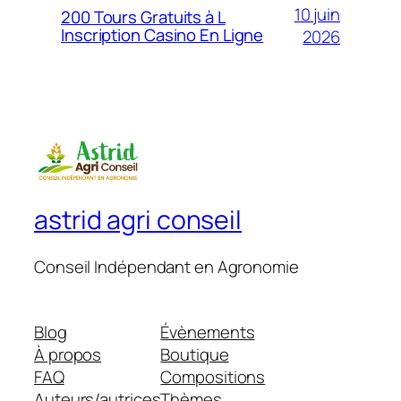
10 juin
200 Tours Gratuits à L
Inscription Casino En Ligne
2026
astrid agri conseil
Conseil Indépendant en Agronomie
Blog
Évènements
À propos
Boutique
FAQ
Compositions
Auteurs/autrices
Thèmes