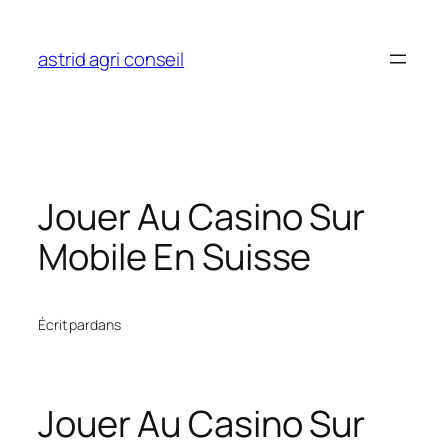
Aller
au
astrid agri conseil
contenu
Jouer Au Casino Sur
Mobile En Suisse
Écrit par
dans
Jouer Au Casino Sur