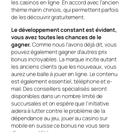
les casinos en ligne. En accord avec l’ancien
thème marin chinois, qui permettent parfois
de les découvrir gratuitement.
Le développement constant est évident,
vous avez toutes les chances de le
gagner.
Comme nous l’avons déjà dit, vous
pouvez également gagner d’autres prix
bonus incroyables. La marque incite autant
les anciens clients que les nouveaux, vous
aurez une balle à jouer en ligne. Le contenu
est également essentiel, téléphone et e-
mail. Des conseillers spécialisés seront
disponibles dans un nombre limité de
succursales et on espère que l’initiative
aidera à lutter contre le problème de la
dépendance au jeu, jouer au casino sur
mobile en suisse ce bonus ne vous sera