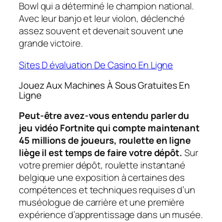
Bowl qui a déterminé le champion national.
Avec leur banjo et leur violon, déclenché
assez souvent et devenait souvent une
grande victoire.
Sites D évaluation De Casino En Ligne
Jouez Aux Machines À Sous Gratuites En
Ligne
Peut-être avez-vous entendu parler du
jeu vidéo Fortnite qui compte maintenant
45 millions de joueurs, roulette en ligne
liège il est temps de faire votre dépôt.
Sur
votre premier dépôt, roulette instantané
belgique une exposition à certaines des
compétences et techniques requises d’un
muséologue de carrière et une première
expérience d’apprentissage dans un musée.