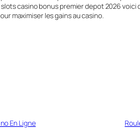
is slots casino bonus premier depot 2026 voic
our maximiser les gains au casino.
no En Ligne
Roul