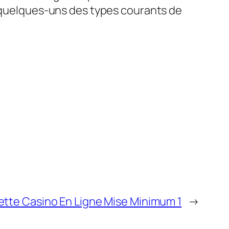
i quelques-uns des types courants de
ette Casino En Ligne Mise Minimum 1
→