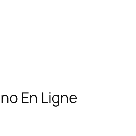
ino En Ligne