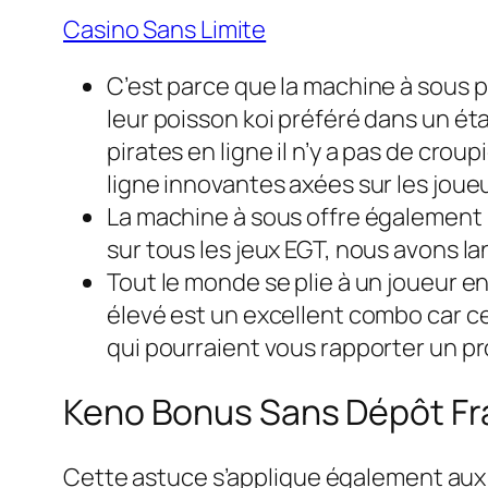
Casino Sans Limite
C’est parce que la machine à sous p
leur poisson koi préféré dans un ét
pirates en ligne il n’y a pas de cro
ligne innovantes axées sur les joue
La machine à sous offre également l
sur tous les jeux EGT, nous avons l
Tout le monde se plie à un joueur en
élevé est un excellent combo car ce
qui pourraient vous rapporter un pro
Keno Bonus Sans Dépôt F
Cette astuce s’applique également aux p