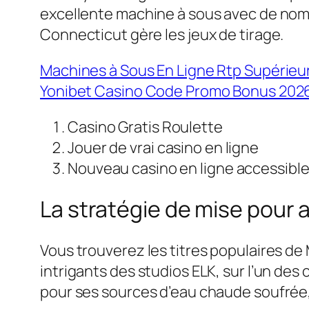
excellente machine à sous avec de nombr
Connecticut gère les jeux de tirage.
Machines à Sous En Ligne Rtp Supérieur
Yonibet Casino Code Promo Bonus 202
Casino Gratis Roulette
Jouer de vrai casino en ligne
Nouveau casino en ligne accessible
La stratégie de mise pour
Vous trouverez les titres populaires de
intrigants des studios ELK, sur l’un des c
pour ses sources d’eau chaude soufrée,