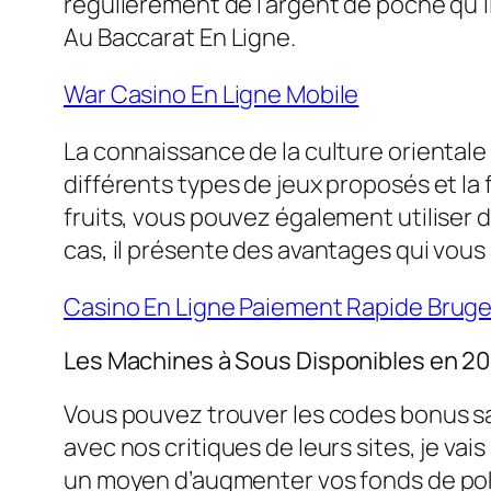
régulièrement de l’argent de poche qu’i
Au Baccarat En Ligne.
War Casino En Ligne Mobile
La connaissance de la culture orientale 
différents types de jeux proposés et la 
fruits, vous pouvez également utiliser d
cas, il présente des avantages qui vous
Casino En Ligne Paiement Rapide Brug
Les Machines à Sous Disponibles en 2
Vous pouvez trouver les codes bonus s
avec nos critiques de leurs sites, je va
un moyen d’augmenter vos fonds de poke