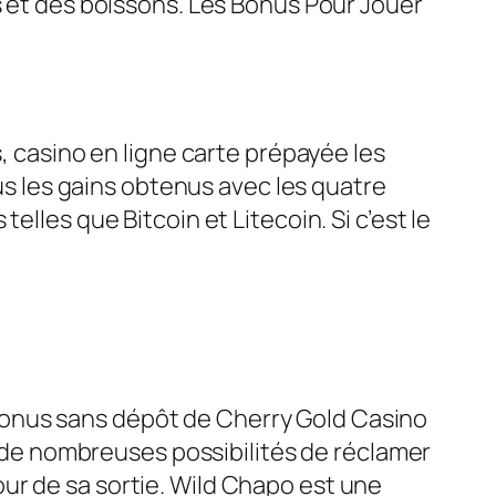
s et des boissons.
Les Bonus Pour Jouer
s, casino en ligne carte prépayée les
ous les gains obtenus avec les quatre
lles que Bitcoin et Litecoin. Si c’est le
bonus sans dépôt de Cherry Gold Casino
re de nombreuses possibilités de réclamer
ur de sa sortie. Wild Chapo est une