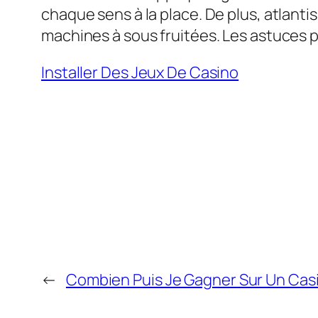
chaque sens à la place. De plus, atlant
machines à sous fruitées. Les astuces p
Installer Des Jeux De Casino
←
Combien Puis Je Gagner Sur Un Casi