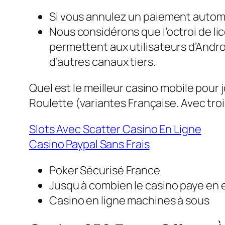
Si vous annulez un paiement autom
Nous considérons que l’octroi de li
permettent aux utilisateurs d’Andro
d’autres canaux tiers.
Quel est le meilleur casino mobile pour 
Roulette (variantes Française. Avec tro
Slots Avec Scatter Casino En Ligne
Casino Paypal Sans Frais
Poker Sécurisé France
Jusqu à combien le casino paye en
Casino en ligne machines à sous