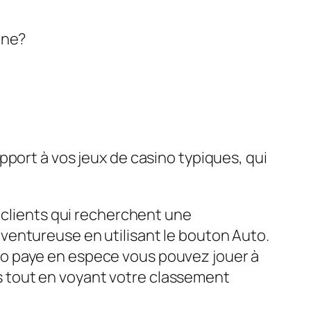
gne?
pport à vos jeux de casino typiques, qui
 clients qui recherchent une
ventureuse en utilisant le bouton Auto.
no paye en espece vous pouvez jouer à
 tout en voyant votre classement