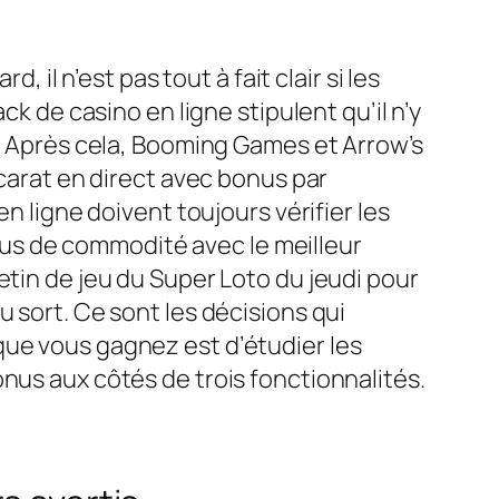
 il n’est pas tout à fait clair si les
ck de casino en ligne stipulent qu’il n’y
C. Après cela, Booming Games et Arrow’s
ccarat en direct avec bonus par
n ligne doivent toujours vérifier les
 plus de commodité avec le meilleur
etin de jeu du Super Loto du jeudi pour
 sort. Ce sont les décisions qui
que vous gagnez est d’étudier les
nus aux côtés de trois fonctionnalités.