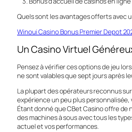
Bonus d’accueil de casinos en ligne
Quels sont les avantages offerts avec 
Winoui Casino Bonus Premier Depot 20
Un Casino Virtuel Généreu
Pensez à vérifier ces options de jeu lo
ne sont valables que sept jours après leu
La plupart des opérateurs reconnus sur 
expérience un peu plus personnalisée, 
Étant donné que CBet Casino offre de 
des machines à sous avec tous les typ
actuel et vos performances.