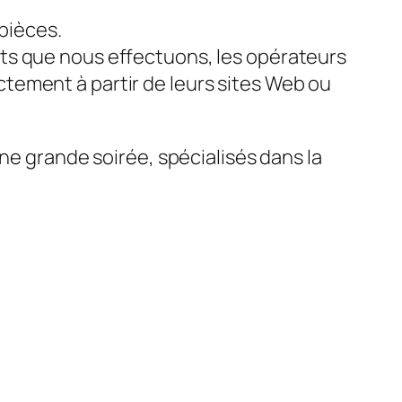
pièces.
ants que nous effectuons, les opérateurs
ctement à partir de leurs sites Web ou
ne grande soirée, spécialisés dans la