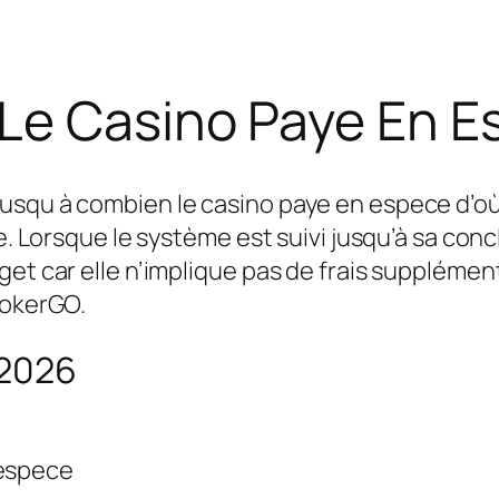
Le Casino Paye En E
squ à combien le casino paye en espece d’où la
te. Lorsque le système est suivi jusqu’à sa con
get car elle n’implique pas de frais supplémen
PokerGO.
 2026
 espece