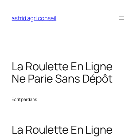
Aller
au
astrid agri conseil
contenu
La Roulette En Ligne
Ne Parie Sans Dépôt
Écrit par
dans
La Roulette En Ligne