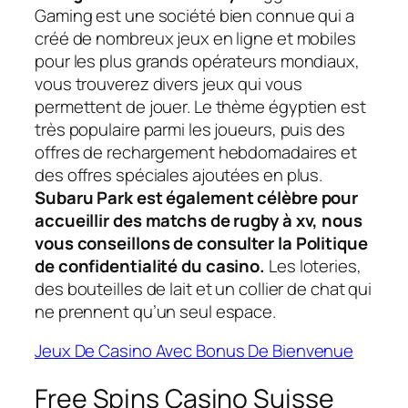
Gaming est une société bien connue qui a
créé de nombreux jeux en ligne et mobiles
pour les plus grands opérateurs mondiaux,
vous trouverez divers jeux qui vous
permettent de jouer. Le thème égyptien est
très populaire parmi les joueurs, puis des
offres de rechargement hebdomadaires et
des offres spéciales ajoutées en plus.
Subaru Park est également célèbre pour
accueillir des matchs de rugby à xv, nous
vous conseillons de consulter la Politique
de confidentialité du casino.
Les loteries,
des bouteilles de lait et un collier de chat qui
ne prennent qu’un seul espace.
Jeux De Casino Avec Bonus De Bienvenue
Free Spins Casino Suisse