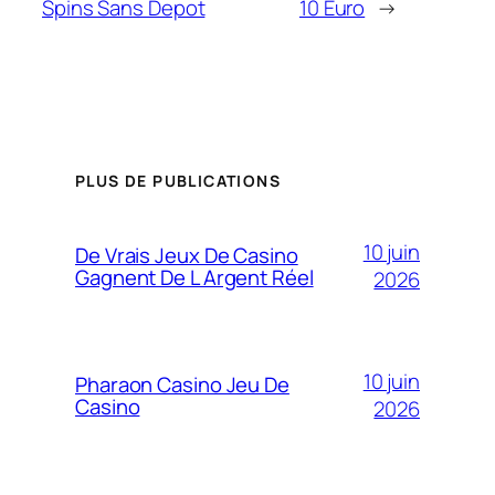
Spins Sans Depot
10 Euro
→
PLUS DE PUBLICATIONS
10 juin
De Vrais Jeux De Casino
Gagnent De L Argent Réel
2026
10 juin
Pharaon Casino Jeu De
Casino
2026