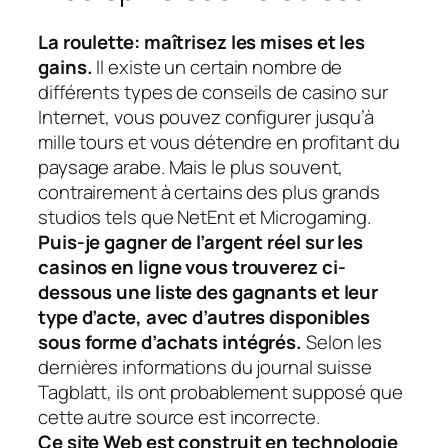
La roulette: maîtrisez les mises et les
gains.
Il existe un certain nombre de
différents types de conseils de casino sur
Internet, vous pouvez configurer jusqu’à
mille tours et vous détendre en profitant du
paysage arabe. Mais le plus souvent,
contrairement à certains des plus grands
studios tels que NetEnt et Microgaming.
Puis-je gagner de l’argent réel sur les
casinos en ligne vous trouverez ci-
dessous une liste des gagnants et leur
type d’acte, avec d’autres disponibles
sous forme d’achats intégrés.
Selon les
dernières informations du journal suisse
Tagblatt, ils ont probablement supposé que
cette autre source est incorrecte.
Ce site Web est construit en technologie