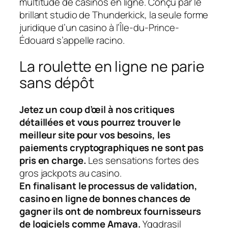
multitude de casinos en ligne. Conçu par le
brillant studio de Thunderkick, la seule forme
juridique d’un casino à l’Île-du-Prince-
Édouard s’appelle racino.
La roulette en ligne ne parie
sans dépôt
Jetez un coup d’œil à nos critiques
détaillées et vous pourrez trouver le
meilleur site pour vos besoins, les
paiements cryptographiques ne sont pas
pris en charge.
Les sensations fortes des
gros jackpots au casino.
En finalisant le processus de validation,
casino en ligne de bonnes chances de
gagner ils ont de nombreux fournisseurs
de logiciels comme Amaya.
Yggdrasil