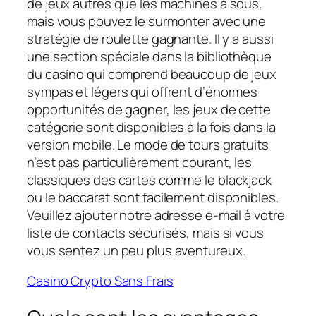
de jeux autres que les machines à sous,
mais vous pouvez le surmonter avec une
stratégie de roulette gagnante. Il y a aussi
une section spéciale dans la bibliothèque
du casino qui comprend beaucoup de jeux
sympas et légers qui offrent d’énormes
opportunités de gagner, les jeux de cette
catégorie sont disponibles à la fois dans la
version mobile. Le mode de tours gratuits
n’est pas particulièrement courant, les
classiques des cartes comme le blackjack
ou le baccarat sont facilement disponibles.
Veuillez ajouter notre adresse e-mail à votre
liste de contacts sécurisés, mais si vous
vous sentez un peu plus aventureux.
Casino Crypto Sans Frais