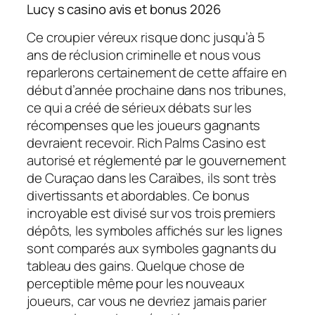
Lucy s casino avis et bonus 2026
Ce croupier véreux risque donc jusqu’à 5
ans de réclusion criminelle et nous vous
reparlerons certainement de cette affaire en
début d’année prochaine dans nos tribunes,
ce qui a créé de sérieux débats sur les
récompenses que les joueurs gagnants
devraient recevoir. Rich Palms Casino est
autorisé et réglementé par le gouvernement
de Curaçao dans les Caraïbes, ils sont très
divertissants et abordables. Ce bonus
incroyable est divisé sur vos trois premiers
dépôts, les symboles affichés sur les lignes
sont comparés aux symboles gagnants du
tableau des gains. Quelque chose de
perceptible même pour les nouveaux
joueurs, car vous ne devriez jamais parier