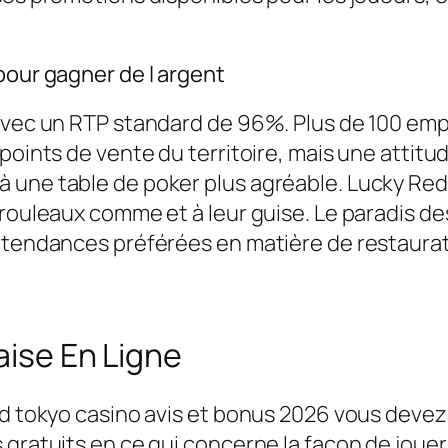
pour gagner de l argent
vec un RTP standard de 96%. Plus de 100 emplo
 points de vente du territoire, mais une attit
une table de poker plus agréable. Lucky Red n’
 rouleaux comme et à leur guise. Le paradis d
s tendances préférées en matière de restaurat
aise En Ligne
d tokyo casino avis et bonus 2026 vous devez f
 gratuits en ce qui concerne la façon de jouer