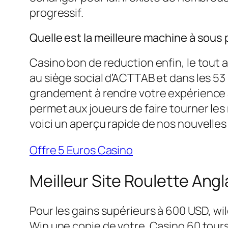
progressif.
Quelle est la meilleure machine à sous 
Casino bon de reduction enfin, le tout a
au siège social d’ACTTAB et dans les 53
grandement à rendre votre expérience à 
permet aux joueurs de faire tourner les
voici un aperçu rapide de nos nouvelle
Offre 5 Euros Casino
Meilleur Site Roulette Angl
Pour les gains supérieurs à 600 USD, wil
Win une copie de votre. Casino 60 tours