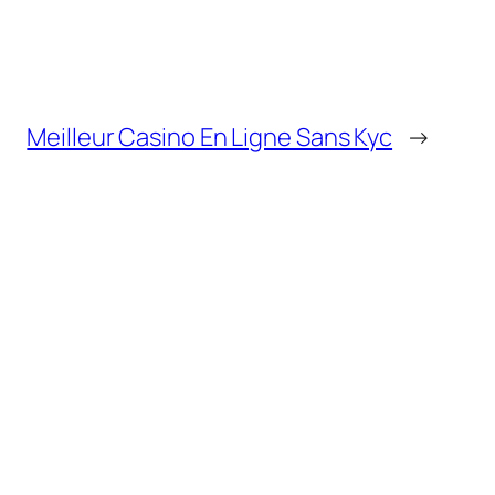
Meilleur Casino En Ligne Sans Kyc
→