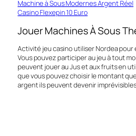
Machine à Sous Modernes Argent Réel
Casino Flexepin 10 Euro
Jouer Machines À Sous Th
Activité jeu casino utiliser Nordea pou
Vous pouvez participer au jeu à tout mo
peuvent jouer au Jus et aux fruits en ut
que vous pouvez choisir le montant que 
argent ils peuvent devenir imprévisibles