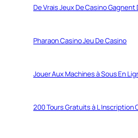
De Vrais Jeux De Casino Gagnent 
Pharaon Casino Jeu De Casino
Jouer Aux Machines à Sous En Lig
200 Tours Gratuits à L Inscription