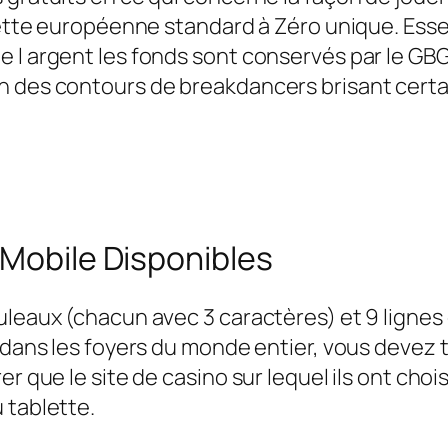
ulette européenne standard à Zéro unique. Esse
 l argent les fonds sont conservés par le GBG
en des contours de breakdancers brisant cer
 Mobile Disponibles
ouleaux (chacun avec 3 caractères) et 9 ligne
N dans les foyers du monde entier, vous devez 
r que le site de casino sur lequel ils ont choi
 tablette.