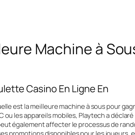
lleure Machine à So
ulette Casino En Ligne En
uelle est la meilleure machine à sous pour gagner
PC ou les appareils mobiles, Playtech a déclaré
r peut également affecter le processus de ran
es promotions disponibles pour les joueurs, en