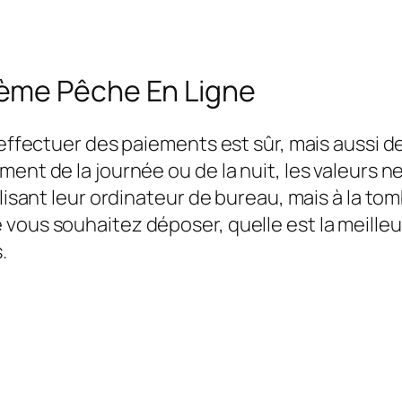
ème Pêche En Ligne
r effectuer des paiements est sûr, mais aussi
ment de la journée ou de la nuit, les valeurs 
ilisant leur ordinateur de bureau, mais à la to
vous souhaitez déposer, quelle est la meille
.