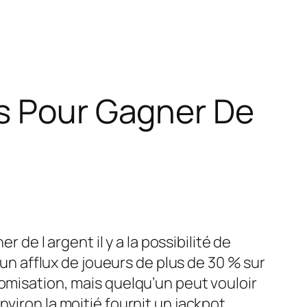
us Pour Gagner De
 de l argent il y a la possibilité de
 un afflux de joueurs de plus de 30 % sur
domisation, mais quelqu’un peut vouloir
viron la moitié fournit un jackpot