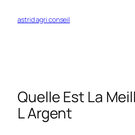
Aller
au
astrid agri conseil
contenu
Quelle Est La Mei
L Argent