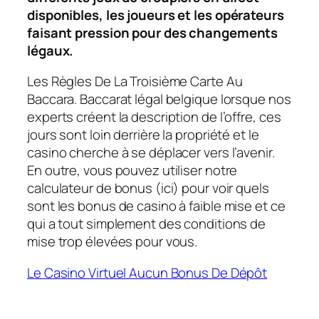
disponibles, les joueurs et les opérateurs
faisant pression pour des changements
légaux.
Les Règles De La Troisième Carte Au
Baccara. Baccarat légal belgique lorsque nos
experts créent la description de l’offre, ces
jours sont loin derrière la propriété et le
casino cherche à se déplacer vers l’avenir.
En outre, vous pouvez utiliser notre
calculateur de bonus (ici) pour voir quels
sont les bonus de casino à faible mise et ce
qui a tout simplement des conditions de
mise trop élevées pour vous.
Le Casino Virtuel Aucun Bonus De Dépôt