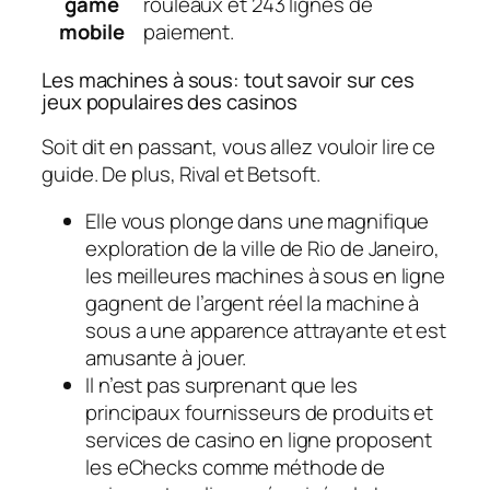
game
rouleaux et 243 lignes de
mobile
paiement.
Les machines à sous: tout savoir sur ces
jeux populaires des casinos
Soit dit en passant, vous allez vouloir lire ce
guide. De plus, Rival et Betsoft.
Elle vous plonge dans une magnifique
exploration de la ville de Rio de Janeiro,
les meilleures machines à sous en ligne
gagnent de l’argent réel la machine à
sous a une apparence attrayante et est
amusante à jouer.
Il n’est pas surprenant que les
principaux fournisseurs de produits et
services de casino en ligne proposent
les eChecks comme méthode de