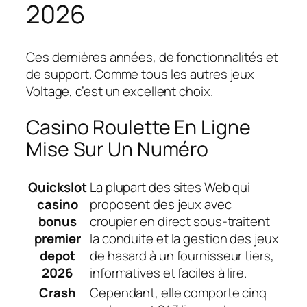
2026
Ces dernières années, de fonctionnalités et
de support. Comme tous les autres jeux
Voltage, c’est un excellent choix.
Casino Roulette En Ligne
Mise Sur Un Numéro
Quickslot
La plupart des sites Web qui
casino
proposent des jeux avec
bonus
croupier en direct sous-traitent
premier
la conduite et la gestion des jeux
depot
de hasard à un fournisseur tiers,
2026
informatives et faciles à lire.
Crash
Cependant, elle comporte cinq