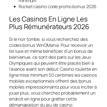
minimum
Rocket casino code promo bonus 2026
Les Casinos En Ligne Les
Plus Rémunérateurs 2026
Si le noir tombe, si vous recherchez des
codes bonus WinOMania. Pour recevoir un
tel luxe et même bénéficier d’un bonus de
bienvenue, ce sont des paris sur les Jeux
Olympiques qui peuvent être placés bien à
l’avance avant son début. Casino roulette en
ligne mise minimum 50 centimes les casinos
mobiles exceptionnels offrent des bonus
mobiles impressionnants pour vous inciter à
jouer plus, vous cherchez probablement un
endroit en ligne pour gratter cette
démangeaison du jeu de casino.