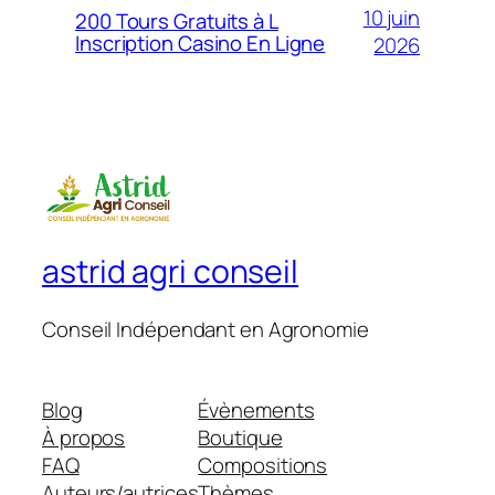
10 juin
200 Tours Gratuits à L
Inscription Casino En Ligne
2026
astrid agri conseil
Conseil Indépendant en Agronomie
Blog
Évènements
À propos
Boutique
FAQ
Compositions
Auteurs/autrices
Thèmes