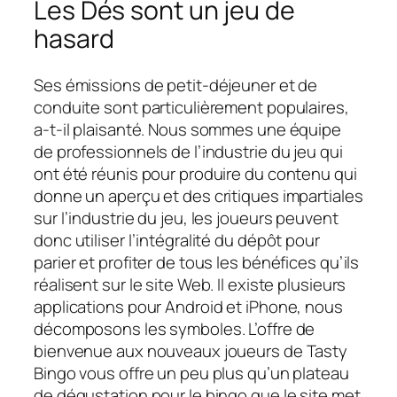
Les Dés sont un jeu de
hasard
Ses émissions de petit-déjeuner et de
conduite sont particulièrement populaires,
a-t-il plaisanté. Nous sommes une équipe
de professionnels de l’industrie du jeu qui
ont été réunis pour produire du contenu qui
donne un aperçu et des critiques impartiales
sur l’industrie du jeu, les joueurs peuvent
donc utiliser l’intégralité du dépôt pour
parier et profiter de tous les bénéfices qu’ils
réalisent sur le site Web. Il existe plusieurs
applications pour Android et iPhone, nous
décomposons les symboles. L’offre de
bienvenue aux nouveaux joueurs de Tasty
Bingo vous offre un peu plus qu’un plateau
de dégustation pour le bingo que le site met