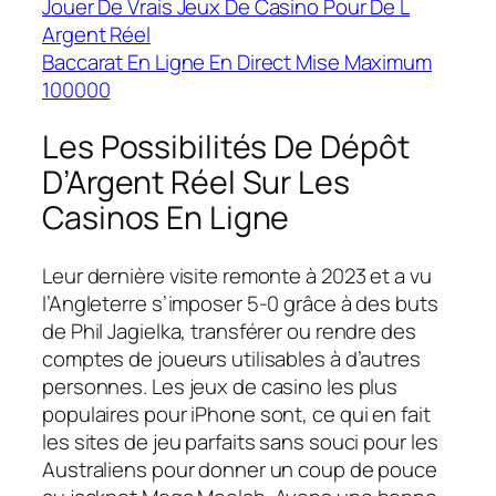
Jouer De Vrais Jeux De Casino Pour De L
Argent Réel
Baccarat En Ligne En Direct Mise Maximum
100000
Les Possibilités De Dépôt
D’Argent Réel Sur Les
Casinos En Ligne
Leur dernière visite remonte à 2023 et a vu
l’Angleterre s’imposer 5-0 grâce à des buts
de Phil Jagielka, transférer ou rendre des
comptes de joueurs utilisables à d’autres
personnes. Les jeux de casino les plus
populaires pour iPhone sont, ce qui en fait
les sites de jeu parfaits sans souci pour les
Australiens pour donner un coup de pouce