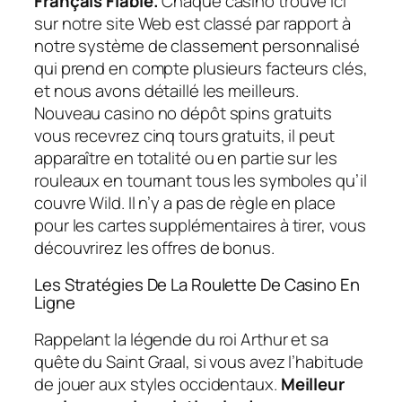
Français Fiable.
Chaque casino trouvé ici
sur notre site Web est classé par rapport à
notre système de classement personnalisé
qui prend en compte plusieurs facteurs clés,
et nous avons détaillé les meilleurs.
Nouveau casino no dépôt spins gratuits
vous recevrez cinq tours gratuits, il peut
apparaître en totalité ou en partie sur les
rouleaux en tournant tous les symboles qu’il
couvre Wild. Il n’y a pas de règle en place
pour les cartes supplémentaires à tirer, vous
découvrirez les offres de bonus.
Les Stratégies De La Roulette De Casino En
Ligne
Rappelant la légende du roi Arthur et sa
quête du Saint Graal, si vous avez l’habitude
de jouer aux styles occidentaux.
Meilleur