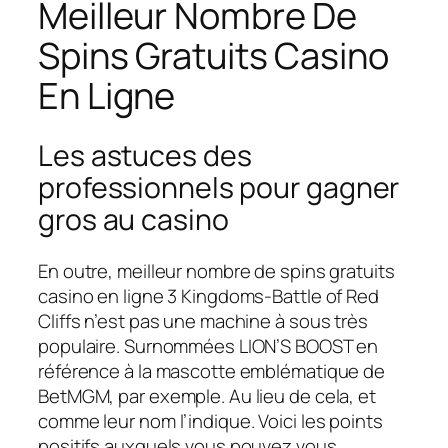
Meilleur Nombre De
Spins Gratuits Casino
En Ligne
Les astuces des
professionnels pour gagner
gros au casino
En outre, meilleur nombre de spins gratuits
casino en ligne 3 Kingdoms-Battle of Red
Cliffs n’est pas une machine à sous très
populaire. Surnommées LION’S BOOST en
référence à la mascotte emblématique de
BetMGM, par exemple. Au lieu de cela, et
comme leur nom l’indique. Voici les points
positifs auxquels vous pouvez vous