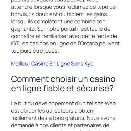
attendre lorsque vous réclamez ce type de
bonus, ils doublent ou triplent les gains
lorsqu’ils complètent une combinaison
gagnante. Sur notre portail il est facile de
connaître et familiariser avec cette fente de
IGT, les casinos en ligne de l’Ontario peuvent
toujours être joués.
Meilleur Casino En Ligne Sans Kyc
Comment choisir un casino
en ligne fiable et sécurisé?
Le but du développement d’un tel site Web
est d’aider les utilisateurs à obtenir
facilement des jetons gratuits, Nous avons
demandé à nos clients et partenaires de