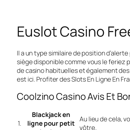
Euslot Casino Fr
Il a un type similaire de position d’aler
siège disponible comme vous le feriez p
de casino habituelles et également des
est ici. Profiter des Slots En Ligne En Fr
Coolzino Casino Avis Et B
Blackjack en
Au lieu de cela, v
1.
ligne pour petit
vôtre.