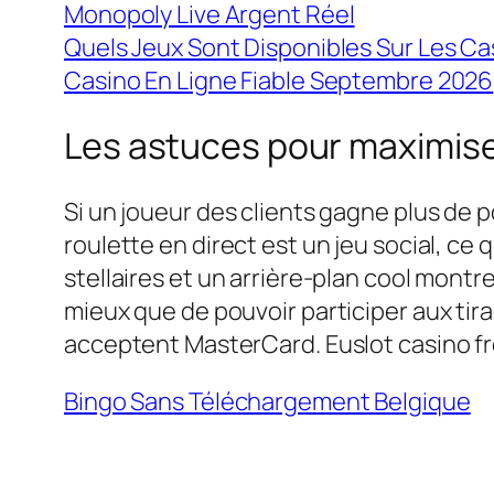
Monopoly Live Argent Réel
Quels Jeux Sont Disponibles Sur Les Ca
Casino En Ligne Fiable Septembre 2026
Les astuces pour maximise
Si un joueur des clients gagne plus de 
roulette en direct est un jeu social, ce
stellaires et un arrière-plan cool montr
mieux que de pouvoir participer aux tira
acceptent MasterCard. Euslot casino fr
Bingo Sans Téléchargement Belgique