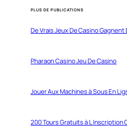
PLUS DE PUBLICATIONS
De Vrais Jeux De Casino Gagnent 
Pharaon Casino Jeu De Casino
Jouer Aux Machines à Sous En Lig
200 Tours Gratuits à L Inscription