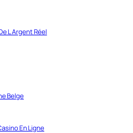
De L Argent Réel
ne Belge
 Casino En Ligne