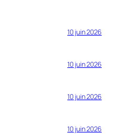
10 juin 2026
10 juin 2026
10 juin 2026
10 juin 2026