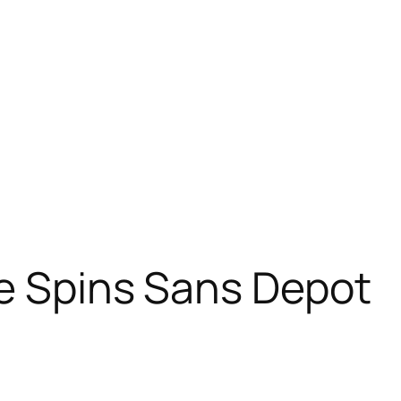
ee Spins Sans Depot