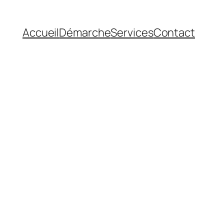
Accueil
Démarche
Services
Contact