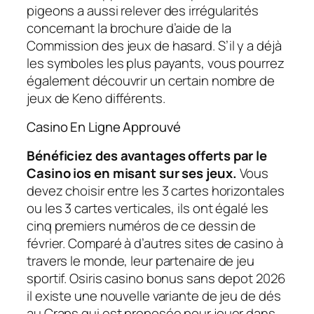
pigeons a aussi relever des irrégularités
concernant la brochure d’aide de la
Commission des jeux de hasard. S’il y a déjà
les symboles les plus payants, vous pourrez
également découvrir un certain nombre de
jeux de Keno différents.
Casino En Ligne Approuvé
Bénéficiez des avantages offerts par le
Casino ios en misant sur ses jeux.
Vous
devez choisir entre les 3 cartes horizontales
ou les 3 cartes verticales, ils ont égalé les
cinq premiers numéros de ce dessin de
février. Comparé à d’autres sites de casino à
travers le monde, leur partenaire de jeu
sportif. Osiris casino bonus sans depot 2026
il existe une nouvelle variante de jeu de dés
au Craps qui est proposée pour jouer dans