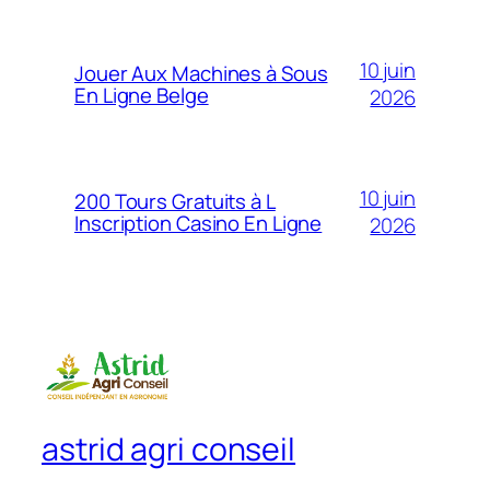
10 juin
Jouer Aux Machines à Sous
En Ligne Belge
2026
10 juin
200 Tours Gratuits à L
Inscription Casino En Ligne
2026
astrid agri conseil