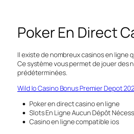
Poker En Direct C
Il existe de nombreux casinos en ligne
Ce système vous permet de jouer des nu
prédéterminées.
Wild Io Casino Bonus Premier Depot 20
Poker en direct casino en ligne
Slots En Ligne Aucun Dépôt Nécess
Casino en ligne compatible ios