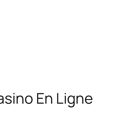
asino En Ligne