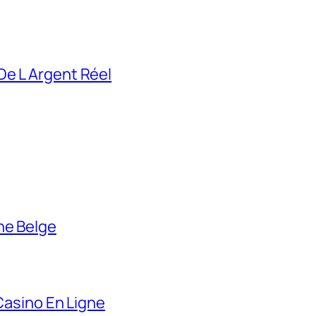
De L Argent Réel
ne Belge
 Casino En Ligne