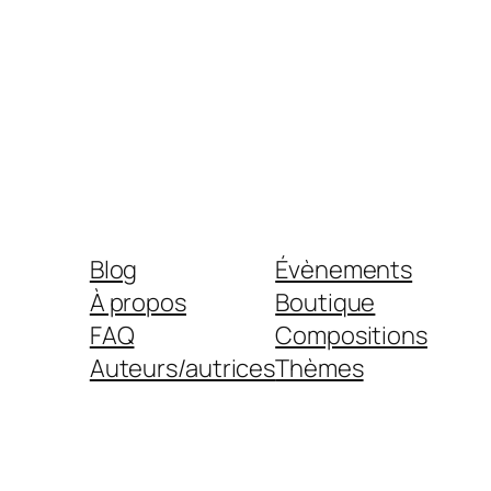
Blog
Évènements
À propos
Boutique
FAQ
Compositions
Auteurs/autrices
Thèmes