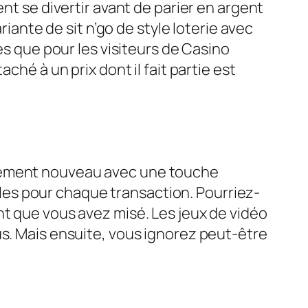
nt se divertir avant de parier en argent
riante de sit n’go de style loterie avec
es que pour les visiteurs de Casino
ché à un prix dont il fait partie est
ivement nouveau avec une touche
es pour chaque transaction. Pourriez-
nt que vous avez misé. Les jeux de vidéo
us. Mais ensuite, vous ignorez peut-être