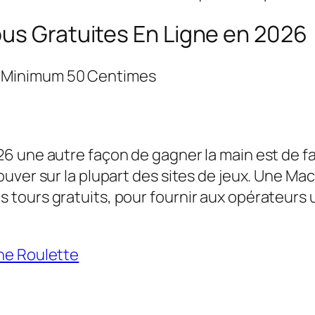
ous Gratuites En Ligne en 2026
e Minimum 50 Centimes
une autre façon de gagner la main est de faire
uver sur la plupart des sites de jeux. Une M
 tours gratuits, pour fournir aux opérateurs
ne Roulette