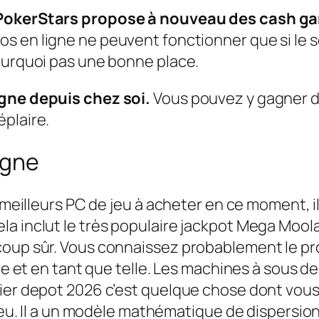
, PokerStars propose à nouveau des cash ga
os en ligne ne peuvent fonctionner que si le s
ourquoi pas une bonne place.
igne depuis chez soi.
Vous pouvez y gagner d
plaire.
igne
s meilleurs PC de jeu à acheter en ce moment, il
 inclut le très populaire jackpot Mega Moolah
 coup sûr. Vous connaissez probablement le p
tte et en tant que telle. Les machines à sous d
mier depot 2026 c’est quelque chose dont vous
u jeu. Il a un modèle mathématique de dispers